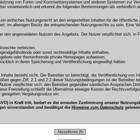
 Nutzung von Foren- und Kommentarsystemen und anderen Systemen zur Veröffe
selbst verantwortlich und erkennt die folgenden Bestimmungen als verbindlich a
r ein einfaches Nutzungsrecht an den eingestellten Inhalten für die öffentli
t, im alleinigen Besitz der entsprechenden Nutzungsrechte zu sein. Eine Ver
en angemeldeten Nutzern des Angebots. Der Nutzer verpflichtet sich, in Fo
tsrechte verletzten,
ugendgefährdende oder sonst rechtswidrige Inhalte enthalten,
Angebote oder themenfremde private Homepages aufweisen,
cklich in deren Speicherung und Veröffentlichung eingewilligt hätten.
Inhalte besteht nicht. Der Betreiber ist berechtigt, die Veröffentlichung vo
tößen gegen Ziff. 2.1 und 2.2 dieser Nutzungsbedingungen ist der Betreiber b
tzer verpflichtet sich, den Betreiber gegenüber sämtlichen Ansprüchen Dritter
 Diese Freistellung schließt die Übernahme etwaiger Kosten der Rechtsverfol
 geregelten Vergütungssätze ein.
O) in Kraft tritt, bedarf es der erneuten Zustimmung unserer Nutzun
gen einverstanden und bestätigst die
Hinweise zum Datenschutz
gelesen