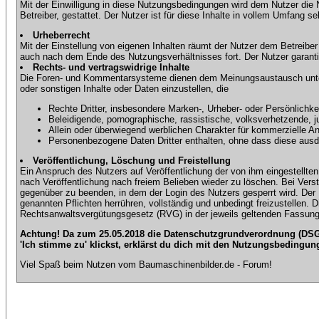
Mit der Einwilligung in diese Nutzungsbedingungen wird dem Nutzer die
Betreiber, gestattet. Der Nutzer ist für diese Inhalte in vollem Umfang 
Urheberrecht
Mit der Einstellung von eigenen Inhalten räumt der Nutzer dem Betreibe
auch nach dem Ende des Nutzungsverhältnisses fort. Der Nutzer garantier
Rechts- und vertragswidrige Inhalte
Die Foren- und Kommentarsysteme dienen dem Meinungsaustausch unter d
oder sonstigen Inhalte oder Daten einzustellen, die
Rechte Dritter, insbesondere Marken-, Urheber- oder Persönlichkei
Beleidigende, pornographische, rassistische, volksverhetzende, j
Allein oder überwiegend werblichen Charakter für kommerzielle 
Personenbezogene Daten Dritter enthalten, ohne dass diese ausdrü
Veröffentlichung, Löschung und Freistellung
Ein Anspruch des Nutzers auf Veröffentlichung der von ihm eingestellten 
nach Veröffentlichung nach freiem Belieben wieder zu löschen. Bei Vers
gegenüber zu beenden, in dem der Login des Nutzers gesperrt wird. Der Nu
genannten Pflichten herrühren, vollständig und unbedingt freizustellen.
Rechtsanwaltsvergütungsgesetz (RVG) in der jeweils geltenden Fassung
Achtung! Da zum 25.05.2018 die Datenschutzgrundverordnung (DSGV
'Ich stimme zu' klickst, erklärst du dich mit den Nutzungsbedingun
Viel Spaß beim Nutzen vom Baumaschinenbilder.de - Forum!