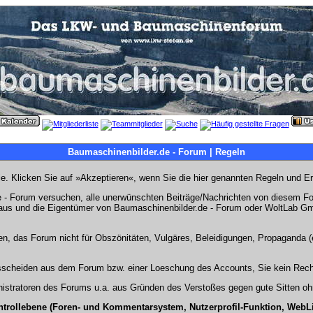
Baumaschinenbilder.de - Forum | Regeln
Sie. Klicken Sie auf »Akzeptieren«, wenn Sie die hier genannten Regeln und E
- Forum versuchen, alle unerwünschten Beiträge/Nachrichten von diesem Foru
s aus und die Eigentümer von Baumaschinenbilder.de - Forum oder WoltLab Gm
en, das Forum nicht für Obszönitäten, Vulgäres, Beleidigungen, Propaganda (e
Ausscheiden aus dem Forum bzw. einer Loeschung des Accounts, Sie kein Rech
stratoren des Forums u.a. aus Gründen des Verstoßes gegen gute Sitten ohn
ntrollebene (Foren- und Kommentarsystem, Nutzerprofil-Funktion, WebL