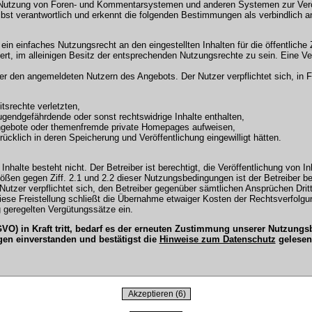
 Nutzung von Foren- und Kommentarsystemen und anderen Systemen zur Veröffe
selbst verantwortlich und erkennt die folgenden Bestimmungen als verbindlich a
r ein einfaches Nutzungsrecht an den eingestellten Inhalten für die öffentli
t, im alleinigen Besitz der entsprechenden Nutzungsrechte zu sein. Eine Ver
en angemeldeten Nutzern des Angebots. Der Nutzer verpflichtet sich, in Fo
tsrechte verletzten,
ugendgefährdende oder sonst rechtswidrige Inhalte enthalten,
Angebote oder themenfremde private Homepages aufweisen,
cklich in deren Speicherung und Veröffentlichung eingewilligt hätten.
Inhalte besteht nicht. Der Betreiber ist berechtigt, die Veröffentlichung vo
tößen gegen Ziff. 2.1 und 2.2 dieser Nutzungsbedingungen ist der Betreiber b
tzer verpflichtet sich, den Betreiber gegenüber sämtlichen Ansprüchen Dritter
 Diese Freistellung schließt die Übernahme etwaiger Kosten der Rechtsverfol
 geregelten Vergütungssätze ein.
O) in Kraft tritt, bedarf es der erneuten Zustimmung unserer Nutzun
gen einverstanden und bestätigst die
Hinweise zum Datenschutz
gelesen