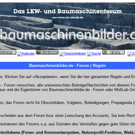
Baumaschinenbilder.de - Forum | Regeln
Sie. Klicken Sie auf »Akzeptieren«, wenn Sie die hier genannten Regeln und E
- Forum versuchen, alle unerwünschten Beiträge/Nachrichten von diesem Foru
s aus und die Eigentümer von Baumaschinenbilder.de - Forum oder WoltLab Gm
en, das Forum nicht für Obszönitäten, Vulgäres, Beleidigungen, Propaganda (e
Ausscheiden aus dem Forum bzw. einer Loeschung des Accounts, Sie kein Rech
stratoren des Forums u.a. aus Gründen des Verstoßes gegen gute Sitten ohn
ntrollebene (Foren- und Kommentarsystem, Nutzerprofil-Funktion, WebL