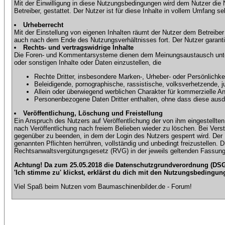
Mit der Einwilligung in diese Nutzungsbedingungen wird dem Nutzer die
Betreiber, gestattet. Der Nutzer ist für diese Inhalte in vollem Umfang 
Urheberrecht
Mit der Einstellung von eigenen Inhalten räumt der Nutzer dem Betreibe
auch nach dem Ende des Nutzungsverhältnisses fort. Der Nutzer garantier
Rechts- und vertragswidrige Inhalte
Die Foren- und Kommentarsysteme dienen dem Meinungsaustausch unter d
oder sonstigen Inhalte oder Daten einzustellen, die
Rechte Dritter, insbesondere Marken-, Urheber- oder Persönlichkei
Beleidigende, pornographische, rassistische, volksverhetzende, j
Allein oder überwiegend werblichen Charakter für kommerzielle 
Personenbezogene Daten Dritter enthalten, ohne dass diese ausdrü
Veröffentlichung, Löschung und Freistellung
Ein Anspruch des Nutzers auf Veröffentlichung der von ihm eingestellten 
nach Veröffentlichung nach freiem Belieben wieder zu löschen. Bei Vers
gegenüber zu beenden, in dem der Login des Nutzers gesperrt wird. Der Nu
genannten Pflichten herrühren, vollständig und unbedingt freizustellen.
Rechtsanwaltsvergütungsgesetz (RVG) in der jeweils geltenden Fassung
Achtung! Da zum 25.05.2018 die Datenschutzgrundverordnung (DSGV
'Ich stimme zu' klickst, erklärst du dich mit den Nutzungsbedingun
Viel Spaß beim Nutzen vom Baumaschinenbilder.de - Forum!