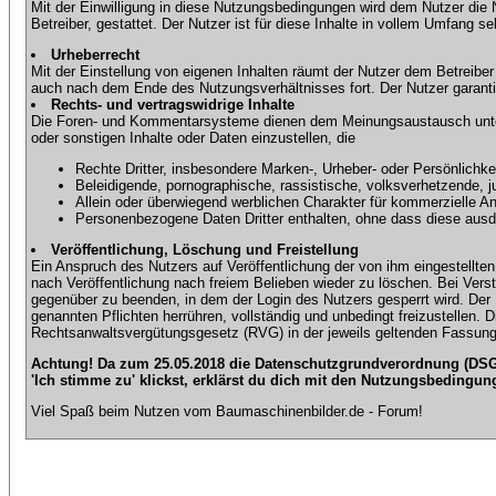
Mit der Einwilligung in diese Nutzungsbedingungen wird dem Nutzer die
Betreiber, gestattet. Der Nutzer ist für diese Inhalte in vollem Umfang 
Urheberrecht
Mit der Einstellung von eigenen Inhalten räumt der Nutzer dem Betreibe
auch nach dem Ende des Nutzungsverhältnisses fort. Der Nutzer garantier
Rechts- und vertragswidrige Inhalte
Die Foren- und Kommentarsysteme dienen dem Meinungsaustausch unter d
oder sonstigen Inhalte oder Daten einzustellen, die
Rechte Dritter, insbesondere Marken-, Urheber- oder Persönlichkei
Beleidigende, pornographische, rassistische, volksverhetzende, j
Allein oder überwiegend werblichen Charakter für kommerzielle 
Personenbezogene Daten Dritter enthalten, ohne dass diese ausdrü
Veröffentlichung, Löschung und Freistellung
Ein Anspruch des Nutzers auf Veröffentlichung der von ihm eingestellten 
nach Veröffentlichung nach freiem Belieben wieder zu löschen. Bei Vers
gegenüber zu beenden, in dem der Login des Nutzers gesperrt wird. Der Nu
genannten Pflichten herrühren, vollständig und unbedingt freizustellen.
Rechtsanwaltsvergütungsgesetz (RVG) in der jeweils geltenden Fassung
Achtung! Da zum 25.05.2018 die Datenschutzgrundverordnung (DSGV
'Ich stimme zu' klickst, erklärst du dich mit den Nutzungsbedingun
Viel Spaß beim Nutzen vom Baumaschinenbilder.de - Forum!