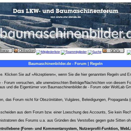
Baumaschinenbilder.de - Forum | Regeln
Sie. Klicken Sie auf »Akzeptieren«, wenn Sie die hier genannten Regeln und E
- Forum versuchen, alle unerwünschten Beiträge/Nachrichten von diesem Foru
s aus und die Eigentümer von Baumaschinenbilder.de - Forum oder WoltLab Gm
en, das Forum nicht für Obszönitäten, Vulgäres, Beleidigungen, Propaganda (e
Ausscheiden aus dem Forum bzw. einer Loeschung des Accounts, Sie kein Rech
stratoren des Forums u.a. aus Gründen des Verstoßes gegen gute Sitten ohn
ntrollebene (Foren- und Kommentarsystem, Nutzerprofil-Funktion, WebL