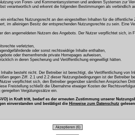
 Nutzung von Foren- und Kommentarsystemen und anderen Systemen zur Veröffe
selbst verantwortlich und erkennt die folgenden Bestimmungen als verbindlich a
r ein einfaches Nutzungsrecht an den eingestellten Inhalten für die öffentli
t, im alleinigen Besitz der entsprechenden Nutzungsrechte zu sein. Eine Ver
en angemeldeten Nutzern des Angebots. Der Nutzer verpflichtet sich, in Fo
tsrechte verletzten,
ugendgefährdende oder sonst rechtswidrige Inhalte enthalten,
Angebote oder themenfremde private Homepages aufweisen,
cklich in deren Speicherung und Veröffentlichung eingewilligt hätten.
Inhalte besteht nicht. Der Betreiber ist berechtigt, die Veröffentlichung vo
tößen gegen Ziff. 2.1 und 2.2 dieser Nutzungsbedingungen ist der Betreiber b
tzer verpflichtet sich, den Betreiber gegenüber sämtlichen Ansprüchen Dritter
 Diese Freistellung schließt die Übernahme etwaiger Kosten der Rechtsverfol
 geregelten Vergütungssätze ein.
O) in Kraft tritt, bedarf es der erneuten Zustimmung unserer Nutzun
gen einverstanden und bestätigst die
Hinweise zum Datenschutz
gelesen