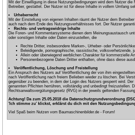
Mit der Einwilligung in diese Nutzungsbedingungen wird dem Nutzer die
Betreiber, gestattet. Der Nutzer ist für diese Inhalte in vollem Umfang 
Urheberrecht
Mit der Einstellung von eigenen Inhalten räumt der Nutzer dem Betreibe
auch nach dem Ende des Nutzungsverhältnisses fort. Der Nutzer garantier
Rechts- und vertragswidrige Inhalte
Die Foren- und Kommentarsysteme dienen dem Meinungsaustausch unter d
oder sonstigen Inhalte oder Daten einzustellen, die
Rechte Dritter, insbesondere Marken-, Urheber- oder Persönlichkei
Beleidigende, pornographische, rassistische, volksverhetzende, j
Allein oder überwiegend werblichen Charakter für kommerzielle 
Personenbezogene Daten Dritter enthalten, ohne dass diese ausdrü
Veröffentlichung, Löschung und Freistellung
Ein Anspruch des Nutzers auf Veröffentlichung der von ihm eingestellten 
nach Veröffentlichung nach freiem Belieben wieder zu löschen. Bei Vers
gegenüber zu beenden, in dem der Login des Nutzers gesperrt wird. Der Nu
genannten Pflichten herrühren, vollständig und unbedingt freizustellen.
Rechtsanwaltsvergütungsgesetz (RVG) in der jeweils geltenden Fassung
Achtung! Da zum 25.05.2018 die Datenschutzgrundverordnung (DSGV
'Ich stimme zu' klickst, erklärst du dich mit den Nutzungsbedingun
Viel Spaß beim Nutzen vom Baumaschinenbilder.de - Forum!