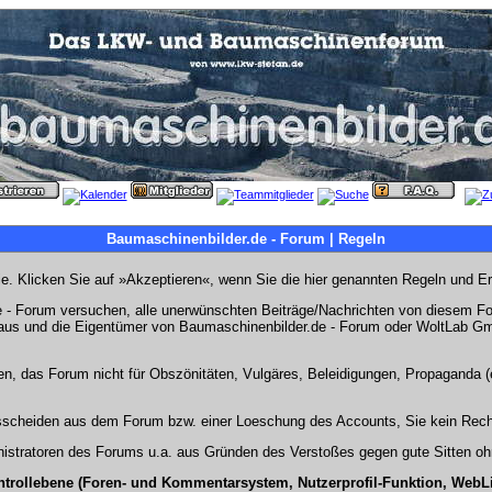
Baumaschinenbilder.de - Forum | Regeln
Sie. Klicken Sie auf »Akzeptieren«, wenn Sie die hier genannten Regeln und E
- Forum versuchen, alle unerwünschten Beiträge/Nachrichten von diesem Foru
s aus und die Eigentümer von Baumaschinenbilder.de - Forum oder WoltLab Gm
en, das Forum nicht für Obszönitäten, Vulgäres, Beleidigungen, Propaganda (e
Ausscheiden aus dem Forum bzw. einer Loeschung des Accounts, Sie kein Rech
stratoren des Forums u.a. aus Gründen des Verstoßes gegen gute Sitten ohn
ntrollebene (Foren- und Kommentarsystem, Nutzerprofil-Funktion, WebL