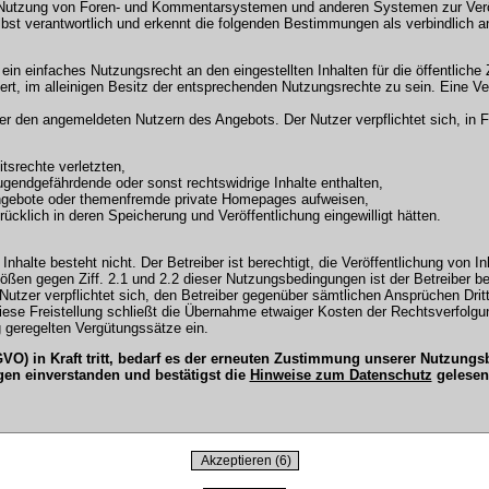
 Nutzung von Foren- und Kommentarsystemen und anderen Systemen zur Veröffe
selbst verantwortlich und erkennt die folgenden Bestimmungen als verbindlich a
r ein einfaches Nutzungsrecht an den eingestellten Inhalten für die öffentli
t, im alleinigen Besitz der entsprechenden Nutzungsrechte zu sein. Eine Ver
en angemeldeten Nutzern des Angebots. Der Nutzer verpflichtet sich, in Fo
tsrechte verletzten,
ugendgefährdende oder sonst rechtswidrige Inhalte enthalten,
Angebote oder themenfremde private Homepages aufweisen,
cklich in deren Speicherung und Veröffentlichung eingewilligt hätten.
Inhalte besteht nicht. Der Betreiber ist berechtigt, die Veröffentlichung vo
tößen gegen Ziff. 2.1 und 2.2 dieser Nutzungsbedingungen ist der Betreiber b
tzer verpflichtet sich, den Betreiber gegenüber sämtlichen Ansprüchen Dritter
 Diese Freistellung schließt die Übernahme etwaiger Kosten der Rechtsverfol
 geregelten Vergütungssätze ein.
O) in Kraft tritt, bedarf es der erneuten Zustimmung unserer Nutzun
gen einverstanden und bestätigst die
Hinweise zum Datenschutz
gelesen