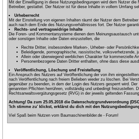
Mit der Einwilligung in diese Nutzungsbedingungen wird dem Nutzer die
Betreiber, gestattet. Der Nutzer ist für diese Inhalte in vollem Umfang 
Urheberrecht
Mit der Einstellung von eigenen Inhalten räumt der Nutzer dem Betreibe
auch nach dem Ende des Nutzungsverhältnisses fort. Der Nutzer garantier
Rechts- und vertragswidrige Inhalte
Die Foren- und Kommentarsysteme dienen dem Meinungsaustausch unter d
oder sonstigen Inhalte oder Daten einzustellen, die
Rechte Dritter, insbesondere Marken-, Urheber- oder Persönlichkei
Beleidigende, pornographische, rassistische, volksverhetzende, j
Allein oder überwiegend werblichen Charakter für kommerzielle 
Personenbezogene Daten Dritter enthalten, ohne dass diese ausdrü
Veröffentlichung, Löschung und Freistellung
Ein Anspruch des Nutzers auf Veröffentlichung der von ihm eingestellten 
nach Veröffentlichung nach freiem Belieben wieder zu löschen. Bei Vers
gegenüber zu beenden, in dem der Login des Nutzers gesperrt wird. Der Nu
genannten Pflichten herrühren, vollständig und unbedingt freizustellen.
Rechtsanwaltsvergütungsgesetz (RVG) in der jeweils geltenden Fassung
Achtung! Da zum 25.05.2018 die Datenschutzgrundverordnung (DSGV
'Ich stimme zu' klickst, erklärst du dich mit den Nutzungsbedingun
Viel Spaß beim Nutzen vom Baumaschinenbilder.de - Forum!