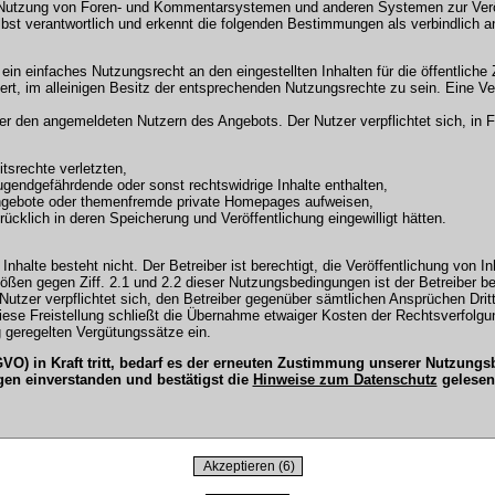
 Nutzung von Foren- und Kommentarsystemen und anderen Systemen zur Veröffe
selbst verantwortlich und erkennt die folgenden Bestimmungen als verbindlich a
r ein einfaches Nutzungsrecht an den eingestellten Inhalten für die öffentli
t, im alleinigen Besitz der entsprechenden Nutzungsrechte zu sein. Eine Ver
en angemeldeten Nutzern des Angebots. Der Nutzer verpflichtet sich, in Fo
tsrechte verletzten,
ugendgefährdende oder sonst rechtswidrige Inhalte enthalten,
Angebote oder themenfremde private Homepages aufweisen,
cklich in deren Speicherung und Veröffentlichung eingewilligt hätten.
Inhalte besteht nicht. Der Betreiber ist berechtigt, die Veröffentlichung vo
tößen gegen Ziff. 2.1 und 2.2 dieser Nutzungsbedingungen ist der Betreiber b
tzer verpflichtet sich, den Betreiber gegenüber sämtlichen Ansprüchen Dritter
 Diese Freistellung schließt die Übernahme etwaiger Kosten der Rechtsverfol
 geregelten Vergütungssätze ein.
O) in Kraft tritt, bedarf es der erneuten Zustimmung unserer Nutzun
gen einverstanden und bestätigst die
Hinweise zum Datenschutz
gelesen