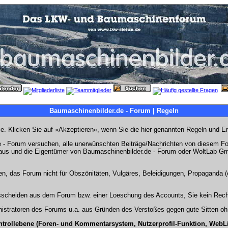
Baumaschinenbilder.de - Forum | Regeln
Sie. Klicken Sie auf »Akzeptieren«, wenn Sie die hier genannten Regeln und E
- Forum versuchen, alle unerwünschten Beiträge/Nachrichten von diesem Foru
s aus und die Eigentümer von Baumaschinenbilder.de - Forum oder WoltLab Gm
en, das Forum nicht für Obszönitäten, Vulgäres, Beleidigungen, Propaganda (e
Ausscheiden aus dem Forum bzw. einer Loeschung des Accounts, Sie kein Rech
stratoren des Forums u.a. aus Gründen des Verstoßes gegen gute Sitten ohn
ntrollebene (Foren- und Kommentarsystem, Nutzerprofil-Funktion, WebL