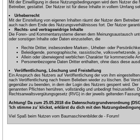
Mit der Einwilligung in diese Nutzungsbedingungen wird dem Nutzer die
Betreiber, gestattet. Der Nutzer ist für diese Inhalte in vollem Umfang 
Urheberrecht
Mit der Einstellung von eigenen Inhalten räumt der Nutzer dem Betreibe
auch nach dem Ende des Nutzungsverhältnisses fort. Der Nutzer garantier
Rechts- und vertragswidrige Inhalte
Die Foren- und Kommentarsysteme dienen dem Meinungsaustausch unter d
oder sonstigen Inhalte oder Daten einzustellen, die
Rechte Dritter, insbesondere Marken-, Urheber- oder Persönlichkei
Beleidigende, pornographische, rassistische, volksverhetzende, j
Allein oder überwiegend werblichen Charakter für kommerzielle 
Personenbezogene Daten Dritter enthalten, ohne dass diese ausdrü
Veröffentlichung, Löschung und Freistellung
Ein Anspruch des Nutzers auf Veröffentlichung der von ihm eingestellten 
nach Veröffentlichung nach freiem Belieben wieder zu löschen. Bei Vers
gegenüber zu beenden, in dem der Login des Nutzers gesperrt wird. Der Nu
genannten Pflichten herrühren, vollständig und unbedingt freizustellen.
Rechtsanwaltsvergütungsgesetz (RVG) in der jeweils geltenden Fassung
Achtung! Da zum 25.05.2018 die Datenschutzgrundverordnung (DSGV
'Ich stimme zu' klickst, erklärst du dich mit den Nutzungsbedingun
Viel Spaß beim Nutzen vom Baumaschinenbilder.de - Forum!