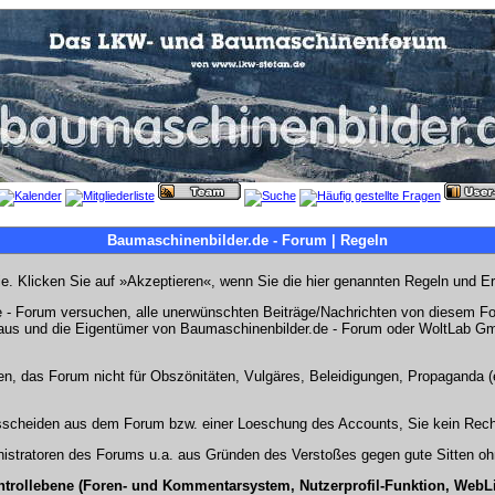
Baumaschinenbilder.de - Forum | Regeln
Sie. Klicken Sie auf »Akzeptieren«, wenn Sie die hier genannten Regeln und E
- Forum versuchen, alle unerwünschten Beiträge/Nachrichten von diesem Foru
s aus und die Eigentümer von Baumaschinenbilder.de - Forum oder WoltLab Gm
en, das Forum nicht für Obszönitäten, Vulgäres, Beleidigungen, Propaganda (e
Ausscheiden aus dem Forum bzw. einer Loeschung des Accounts, Sie kein Rech
stratoren des Forums u.a. aus Gründen des Verstoßes gegen gute Sitten ohn
ntrollebene (Foren- und Kommentarsystem, Nutzerprofil-Funktion, WebL