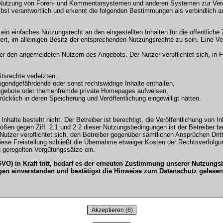
 Nutzung von Foren- und Kommentarsystemen und anderen Systemen zur Veröffe
selbst verantwortlich und erkennt die folgenden Bestimmungen als verbindlich a
r ein einfaches Nutzungsrecht an den eingestellten Inhalten für die öffentli
t, im alleinigen Besitz der entsprechenden Nutzungsrechte zu sein. Eine Ver
en angemeldeten Nutzern des Angebots. Der Nutzer verpflichtet sich, in Fo
tsrechte verletzten,
ugendgefährdende oder sonst rechtswidrige Inhalte enthalten,
Angebote oder themenfremde private Homepages aufweisen,
cklich in deren Speicherung und Veröffentlichung eingewilligt hätten.
Inhalte besteht nicht. Der Betreiber ist berechtigt, die Veröffentlichung vo
tößen gegen Ziff. 2.1 und 2.2 dieser Nutzungsbedingungen ist der Betreiber b
tzer verpflichtet sich, den Betreiber gegenüber sämtlichen Ansprüchen Dritter
 Diese Freistellung schließt die Übernahme etwaiger Kosten der Rechtsverfol
 geregelten Vergütungssätze ein.
O) in Kraft tritt, bedarf es der erneuten Zustimmung unserer Nutzun
gen einverstanden und bestätigst die
Hinweise zum Datenschutz
gelesen