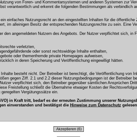
 Nutzung von Foren- und Kommentarsystemen und anderen Systemen zur Veröffe
selbst verantwortlich und erkennt die folgenden Bestimmungen als verbindlich a
r ein einfaches Nutzungsrecht an den eingestellten Inhalten für die öffentli
t, im alleinigen Besitz der entsprechenden Nutzungsrechte zu sein. Eine Ver
en angemeldeten Nutzern des Angebots. Der Nutzer verpflichtet sich, in Fo
tsrechte verletzten,
ugendgefährdende oder sonst rechtswidrige Inhalte enthalten,
Angebote oder themenfremde private Homepages aufweisen,
cklich in deren Speicherung und Veröffentlichung eingewilligt hätten.
Inhalte besteht nicht. Der Betreiber ist berechtigt, die Veröffentlichung vo
tößen gegen Ziff. 2.1 und 2.2 dieser Nutzungsbedingungen ist der Betreiber b
tzer verpflichtet sich, den Betreiber gegenüber sämtlichen Ansprüchen Dritter
 Diese Freistellung schließt die Übernahme etwaiger Kosten der Rechtsverfol
 geregelten Vergütungssätze ein.
O) in Kraft tritt, bedarf es der erneuten Zustimmung unserer Nutzun
gen einverstanden und bestätigst die
Hinweise zum Datenschutz
gelesen