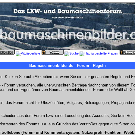
Baumaschinenbilder.de - Forum | Regeln
Sie. Klicken Sie auf »Akzeptieren«, wenn Sie die hier genannten Regeln und E
- Forum versuchen, alle unerwünschten Beiträge/Nachrichten von diesem Foru
s aus und die Eigentümer von Baumaschinenbilder.de - Forum oder WoltLab Gm
en, das Forum nicht für Obszönitäten, Vulgäres, Beleidigungen, Propaganda (e
Ausscheiden aus dem Forum bzw. einer Loeschung des Accounts, Sie kein Rech
stratoren des Forums u.a. aus Gründen des Verstoßes gegen gute Sitten ohn
ntrollebene (Foren- und Kommentarsystem, Nutzerprofil-Funktion, WebL