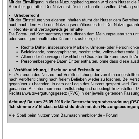
Mit der Einwilligung in diese Nutzungsbedingungen wird dem Nutzer die
Betreiber, gestattet. Der Nutzer ist für diese Inhalte in vollem Umfang 
Urheberrecht
Mit der Einstellung von eigenen Inhalten räumt der Nutzer dem Betreibe
auch nach dem Ende des Nutzungsverhältnisses fort. Der Nutzer garantier
Rechts- und vertragswidrige Inhalte
Die Foren- und Kommentarsysteme dienen dem Meinungsaustausch unter d
oder sonstigen Inhalte oder Daten einzustellen, die
Rechte Dritter, insbesondere Marken-, Urheber- oder Persönlichkei
Beleidigende, pornographische, rassistische, volksverhetzende, j
Allein oder überwiegend werblichen Charakter für kommerzielle 
Personenbezogene Daten Dritter enthalten, ohne dass diese ausdrü
Veröffentlichung, Löschung und Freistellung
Ein Anspruch des Nutzers auf Veröffentlichung der von ihm eingestellten 
nach Veröffentlichung nach freiem Belieben wieder zu löschen. Bei Vers
gegenüber zu beenden, in dem der Login des Nutzers gesperrt wird. Der Nu
genannten Pflichten herrühren, vollständig und unbedingt freizustellen.
Rechtsanwaltsvergütungsgesetz (RVG) in der jeweils geltenden Fassung
Achtung! Da zum 25.05.2018 die Datenschutzgrundverordnung (DSGV
'Ich stimme zu' klickst, erklärst du dich mit den Nutzungsbedingun
Viel Spaß beim Nutzen vom Baumaschinenbilder.de - Forum!