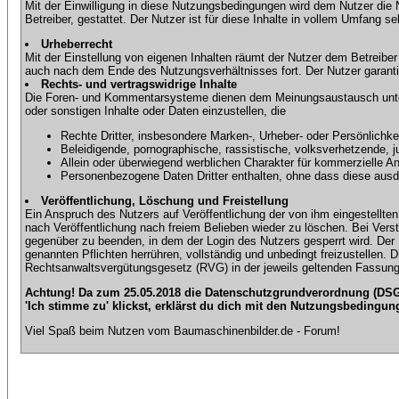
Mit der Einwilligung in diese Nutzungsbedingungen wird dem Nutzer die
Betreiber, gestattet. Der Nutzer ist für diese Inhalte in vollem Umfang 
Urheberrecht
Mit der Einstellung von eigenen Inhalten räumt der Nutzer dem Betreibe
auch nach dem Ende des Nutzungsverhältnisses fort. Der Nutzer garantier
Rechts- und vertragswidrige Inhalte
Die Foren- und Kommentarsysteme dienen dem Meinungsaustausch unter d
oder sonstigen Inhalte oder Daten einzustellen, die
Rechte Dritter, insbesondere Marken-, Urheber- oder Persönlichkei
Beleidigende, pornographische, rassistische, volksverhetzende, j
Allein oder überwiegend werblichen Charakter für kommerzielle 
Personenbezogene Daten Dritter enthalten, ohne dass diese ausdrü
Veröffentlichung, Löschung und Freistellung
Ein Anspruch des Nutzers auf Veröffentlichung der von ihm eingestellten 
nach Veröffentlichung nach freiem Belieben wieder zu löschen. Bei Vers
gegenüber zu beenden, in dem der Login des Nutzers gesperrt wird. Der Nu
genannten Pflichten herrühren, vollständig und unbedingt freizustellen.
Rechtsanwaltsvergütungsgesetz (RVG) in der jeweils geltenden Fassung
Achtung! Da zum 25.05.2018 die Datenschutzgrundverordnung (DSGV
'Ich stimme zu' klickst, erklärst du dich mit den Nutzungsbedingun
Viel Spaß beim Nutzen vom Baumaschinenbilder.de - Forum!