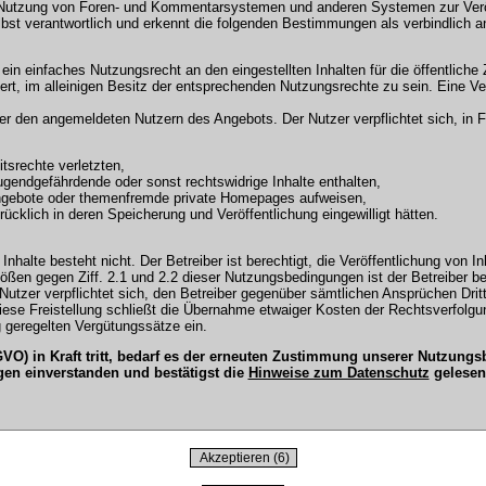
 Nutzung von Foren- und Kommentarsystemen und anderen Systemen zur Veröffe
selbst verantwortlich und erkennt die folgenden Bestimmungen als verbindlich a
r ein einfaches Nutzungsrecht an den eingestellten Inhalten für die öffentli
t, im alleinigen Besitz der entsprechenden Nutzungsrechte zu sein. Eine Ver
en angemeldeten Nutzern des Angebots. Der Nutzer verpflichtet sich, in Fo
tsrechte verletzten,
ugendgefährdende oder sonst rechtswidrige Inhalte enthalten,
Angebote oder themenfremde private Homepages aufweisen,
cklich in deren Speicherung und Veröffentlichung eingewilligt hätten.
Inhalte besteht nicht. Der Betreiber ist berechtigt, die Veröffentlichung vo
tößen gegen Ziff. 2.1 und 2.2 dieser Nutzungsbedingungen ist der Betreiber b
tzer verpflichtet sich, den Betreiber gegenüber sämtlichen Ansprüchen Dritter
 Diese Freistellung schließt die Übernahme etwaiger Kosten der Rechtsverfol
 geregelten Vergütungssätze ein.
O) in Kraft tritt, bedarf es der erneuten Zustimmung unserer Nutzun
gen einverstanden und bestätigst die
Hinweise zum Datenschutz
gelesen