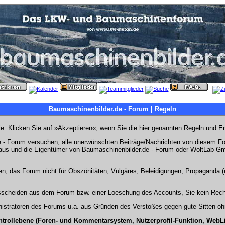
Baumaschinenbilder.de - Forum | Regeln
Sie. Klicken Sie auf »Akzeptieren«, wenn Sie die hier genannten Regeln und E
- Forum versuchen, alle unerwünschten Beiträge/Nachrichten von diesem Foru
s aus und die Eigentümer von Baumaschinenbilder.de - Forum oder WoltLab Gm
en, das Forum nicht für Obszönitäten, Vulgäres, Beleidigungen, Propaganda (e
Ausscheiden aus dem Forum bzw. einer Loeschung des Accounts, Sie kein Rech
stratoren des Forums u.a. aus Gründen des Verstoßes gegen gute Sitten ohn
ntrollebene (Foren- und Kommentarsystem, Nutzerprofil-Funktion, WebL