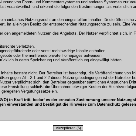
 Nutzung von Foren- und Kommentarsystemen und anderen Systemen zur Veröffe
selbst verantwortlich und erkennt die folgenden Bestimmungen als verbindlich a
r ein einfaches Nutzungsrecht an den eingestellten Inhalten für die öffentli
t, im alleinigen Besitz der entsprechenden Nutzungsrechte zu sein. Eine Ver
en angemeldeten Nutzern des Angebots. Der Nutzer verpflichtet sich, in Fo
tsrechte verletzten,
ugendgefährdende oder sonst rechtswidrige Inhalte enthalten,
Angebote oder themenfremde private Homepages aufweisen,
cklich in deren Speicherung und Veröffentlichung eingewilligt hätten.
Inhalte besteht nicht. Der Betreiber ist berechtigt, die Veröffentlichung vo
tößen gegen Ziff. 2.1 und 2.2 dieser Nutzungsbedingungen ist der Betreiber b
tzer verpflichtet sich, den Betreiber gegenüber sämtlichen Ansprüchen Dritter
 Diese Freistellung schließt die Übernahme etwaiger Kosten der Rechtsverfol
 geregelten Vergütungssätze ein.
O) in Kraft tritt, bedarf es der erneuten Zustimmung unserer Nutzun
gen einverstanden und bestätigst die
Hinweise zum Datenschutz
gelesen