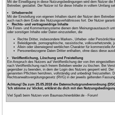
Mit der Einwilligung in diese Nutzungsbedingungen wird dem Nutzer die
Betreiber, gestattet. Der Nutzer ist für diese Inhalte in vollem Umfang 
Urheberrecht
Mit der Einstellung von eigenen Inhalten räumt der Nutzer dem Betreibe
auch nach dem Ende des Nutzungsverhältnisses fort. Der Nutzer garantier
Rechts- und vertragswidrige Inhalte
Die Foren- und Kommentarsysteme dienen dem Meinungsaustausch unter d
oder sonstigen Inhalte oder Daten einzustellen, die
Rechte Dritter, insbesondere Marken-, Urheber- oder Persönlichkei
Beleidigende, pornographische, rassistische, volksverhetzende, j
Allein oder überwiegend werblichen Charakter für kommerzielle 
Personenbezogene Daten Dritter enthalten, ohne dass diese ausdrü
Veröffentlichung, Löschung und Freistellung
Ein Anspruch des Nutzers auf Veröffentlichung der von ihm eingestellten 
nach Veröffentlichung nach freiem Belieben wieder zu löschen. Bei Vers
gegenüber zu beenden, in dem der Login des Nutzers gesperrt wird. Der Nu
genannten Pflichten herrühren, vollständig und unbedingt freizustellen.
Rechtsanwaltsvergütungsgesetz (RVG) in der jeweils geltenden Fassung
Achtung! Da zum 25.05.2018 die Datenschutzgrundverordnung (DSGV
'Ich stimme zu' klickst, erklärst du dich mit den Nutzungsbedingun
Viel Spaß beim Nutzen vom Baumaschinenbilder.de - Forum!