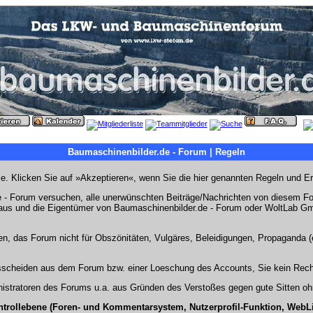
Baumaschinenbilder.de - Forum | Regeln
Sie. Klicken Sie auf »Akzeptieren«, wenn Sie die hier genannten Regeln und E
- Forum versuchen, alle unerwünschten Beiträge/Nachrichten von diesem Foru
s aus und die Eigentümer von Baumaschinenbilder.de - Forum oder WoltLab Gm
en, das Forum nicht für Obszönitäten, Vulgäres, Beleidigungen, Propaganda (e
Ausscheiden aus dem Forum bzw. einer Loeschung des Accounts, Sie kein Rech
stratoren des Forums u.a. aus Gründen des Verstoßes gegen gute Sitten ohn
ntrollebene (Foren- und Kommentarsystem, Nutzerprofil-Funktion, WebL