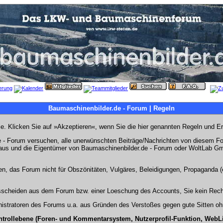
Baumaschinenbilder.de - Forum | Regeln
Sie. Klicken Sie auf »Akzeptieren«, wenn Sie die hier genannten Regeln und E
- Forum versuchen, alle unerwünschten Beiträge/Nachrichten von diesem Foru
s aus und die Eigentümer von Baumaschinenbilder.de - Forum oder WoltLab Gm
en, das Forum nicht für Obszönitäten, Vulgäres, Beleidigungen, Propaganda (e
Ausscheiden aus dem Forum bzw. einer Loeschung des Accounts, Sie kein Rech
stratoren des Forums u.a. aus Gründen des Verstoßes gegen gute Sitten ohn
ntrollebene (Foren- und Kommentarsystem, Nutzerprofil-Funktion, WebL