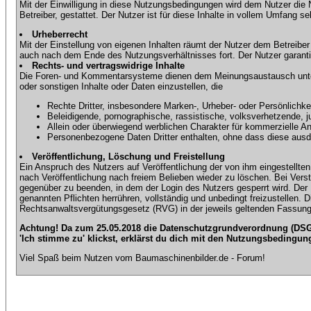
Mit der Einwilligung in diese Nutzungsbedingungen wird dem Nutzer die
Betreiber, gestattet. Der Nutzer ist für diese Inhalte in vollem Umfang 
Urheberrecht
Mit der Einstellung von eigenen Inhalten räumt der Nutzer dem Betreibe
auch nach dem Ende des Nutzungsverhältnisses fort. Der Nutzer garantier
Rechts- und vertragswidrige Inhalte
Die Foren- und Kommentarsysteme dienen dem Meinungsaustausch unter d
oder sonstigen Inhalte oder Daten einzustellen, die
Rechte Dritter, insbesondere Marken-, Urheber- oder Persönlichkei
Beleidigende, pornographische, rassistische, volksverhetzende, j
Allein oder überwiegend werblichen Charakter für kommerzielle 
Personenbezogene Daten Dritter enthalten, ohne dass diese ausdrü
Veröffentlichung, Löschung und Freistellung
Ein Anspruch des Nutzers auf Veröffentlichung der von ihm eingestellten 
nach Veröffentlichung nach freiem Belieben wieder zu löschen. Bei Vers
gegenüber zu beenden, in dem der Login des Nutzers gesperrt wird. Der Nu
genannten Pflichten herrühren, vollständig und unbedingt freizustellen.
Rechtsanwaltsvergütungsgesetz (RVG) in der jeweils geltenden Fassung
Achtung! Da zum 25.05.2018 die Datenschutzgrundverordnung (DSGV
'Ich stimme zu' klickst, erklärst du dich mit den Nutzungsbedingun
Viel Spaß beim Nutzen vom Baumaschinenbilder.de - Forum!