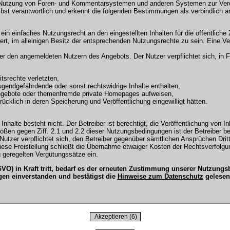
 Nutzung von Foren- und Kommentarsystemen und anderen Systemen zur Veröffe
selbst verantwortlich und erkennt die folgenden Bestimmungen als verbindlich a
r ein einfaches Nutzungsrecht an den eingestellten Inhalten für die öffentli
t, im alleinigen Besitz der entsprechenden Nutzungsrechte zu sein. Eine Ver
en angemeldeten Nutzern des Angebots. Der Nutzer verpflichtet sich, in Fo
tsrechte verletzten,
ugendgefährdende oder sonst rechtswidrige Inhalte enthalten,
Angebote oder themenfremde private Homepages aufweisen,
cklich in deren Speicherung und Veröffentlichung eingewilligt hätten.
Inhalte besteht nicht. Der Betreiber ist berechtigt, die Veröffentlichung vo
tößen gegen Ziff. 2.1 und 2.2 dieser Nutzungsbedingungen ist der Betreiber b
tzer verpflichtet sich, den Betreiber gegenüber sämtlichen Ansprüchen Dritter
 Diese Freistellung schließt die Übernahme etwaiger Kosten der Rechtsverfol
 geregelten Vergütungssätze ein.
O) in Kraft tritt, bedarf es der erneuten Zustimmung unserer Nutzun
gen einverstanden und bestätigst die
Hinweise zum Datenschutz
gelesen