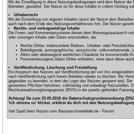
Mit der Einwilligung in diese Nutzungsbedingungen wird dem Nutzer die
Betreiber, gestattet. Der Nutzer ist für diese Inhalte in vollem Umfang 
Urheberrecht
Mit der Einstellung von eigenen Inhalten räumt der Nutzer dem Betreibe
auch nach dem Ende des Nutzungsverhältnisses fort. Der Nutzer garantier
Rechts- und vertragswidrige Inhalte
Die Foren- und Kommentarsysteme dienen dem Meinungsaustausch unter d
oder sonstigen Inhalte oder Daten einzustellen, die
Rechte Dritter, insbesondere Marken-, Urheber- oder Persönlichkei
Beleidigende, pornographische, rassistische, volksverhetzende, j
Allein oder überwiegend werblichen Charakter für kommerzielle 
Personenbezogene Daten Dritter enthalten, ohne dass diese ausdrü
Veröffentlichung, Löschung und Freistellung
Ein Anspruch des Nutzers auf Veröffentlichung der von ihm eingestellten 
nach Veröffentlichung nach freiem Belieben wieder zu löschen. Bei Vers
gegenüber zu beenden, in dem der Login des Nutzers gesperrt wird. Der Nu
genannten Pflichten herrühren, vollständig und unbedingt freizustellen.
Rechtsanwaltsvergütungsgesetz (RVG) in der jeweils geltenden Fassung
Achtung! Da zum 25.05.2018 die Datenschutzgrundverordnung (DSGV
'Ich stimme zu' klickst, erklärst du dich mit den Nutzungsbedingun
Viel Spaß beim Nutzen vom Baumaschinenbilder.de - Forum!