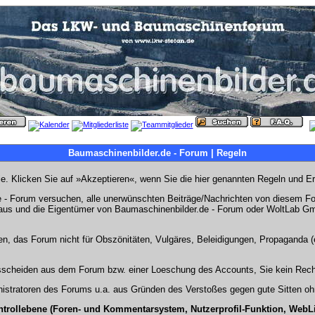
Baumaschinenbilder.de - Forum | Regeln
Sie. Klicken Sie auf »Akzeptieren«, wenn Sie die hier genannten Regeln und E
- Forum versuchen, alle unerwünschten Beiträge/Nachrichten von diesem Foru
s aus und die Eigentümer von Baumaschinenbilder.de - Forum oder WoltLab Gm
en, das Forum nicht für Obszönitäten, Vulgäres, Beleidigungen, Propaganda (e
Ausscheiden aus dem Forum bzw. einer Loeschung des Accounts, Sie kein Rech
stratoren des Forums u.a. aus Gründen des Verstoßes gegen gute Sitten ohn
ntrollebene (Foren- und Kommentarsystem, Nutzerprofil-Funktion, WebL