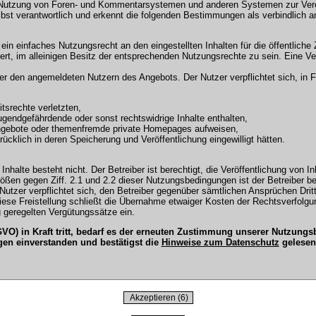
 Nutzung von Foren- und Kommentarsystemen und anderen Systemen zur Veröffe
selbst verantwortlich und erkennt die folgenden Bestimmungen als verbindlich a
r ein einfaches Nutzungsrecht an den eingestellten Inhalten für die öffentli
t, im alleinigen Besitz der entsprechenden Nutzungsrechte zu sein. Eine Ver
en angemeldeten Nutzern des Angebots. Der Nutzer verpflichtet sich, in Fo
tsrechte verletzten,
ugendgefährdende oder sonst rechtswidrige Inhalte enthalten,
Angebote oder themenfremde private Homepages aufweisen,
cklich in deren Speicherung und Veröffentlichung eingewilligt hätten.
Inhalte besteht nicht. Der Betreiber ist berechtigt, die Veröffentlichung vo
tößen gegen Ziff. 2.1 und 2.2 dieser Nutzungsbedingungen ist der Betreiber b
tzer verpflichtet sich, den Betreiber gegenüber sämtlichen Ansprüchen Dritter
 Diese Freistellung schließt die Übernahme etwaiger Kosten der Rechtsverfol
 geregelten Vergütungssätze ein.
O) in Kraft tritt, bedarf es der erneuten Zustimmung unserer Nutzun
gen einverstanden und bestätigst die
Hinweise zum Datenschutz
gelesen