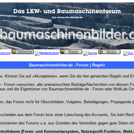
Baumaschinenbilder.de - Forum | Regeln
Sie. Klicken Sie auf »Akzeptieren«, wenn Sie die hier genannten Regeln und E
- Forum versuchen, alle unerwünschten Beiträge/Nachrichten von diesem Foru
s aus und die Eigentümer von Baumaschinenbilder.de - Forum oder WoltLab Gm
en, das Forum nicht für Obszönitäten, Vulgäres, Beleidigungen, Propaganda (e
Ausscheiden aus dem Forum bzw. einer Loeschung des Accounts, Sie kein Rech
stratoren des Forums u.a. aus Gründen des Verstoßes gegen gute Sitten ohn
ntrollebene (Foren- und Kommentarsystem, Nutzerprofil-Funktion, WebL