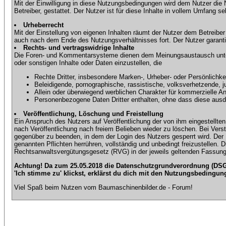
Mit der Einwilligung in diese Nutzungsbedingungen wird dem Nutzer die
Betreiber, gestattet. Der Nutzer ist für diese Inhalte in vollem Umfang 
Urheberrecht
Mit der Einstellung von eigenen Inhalten räumt der Nutzer dem Betreibe
auch nach dem Ende des Nutzungsverhältnisses fort. Der Nutzer garantier
Rechts- und vertragswidrige Inhalte
Die Foren- und Kommentarsysteme dienen dem Meinungsaustausch unter d
oder sonstigen Inhalte oder Daten einzustellen, die
Rechte Dritter, insbesondere Marken-, Urheber- oder Persönlichkei
Beleidigende, pornographische, rassistische, volksverhetzende, j
Allein oder überwiegend werblichen Charakter für kommerzielle 
Personenbezogene Daten Dritter enthalten, ohne dass diese ausdrü
Veröffentlichung, Löschung und Freistellung
Ein Anspruch des Nutzers auf Veröffentlichung der von ihm eingestellten 
nach Veröffentlichung nach freiem Belieben wieder zu löschen. Bei Vers
gegenüber zu beenden, in dem der Login des Nutzers gesperrt wird. Der Nu
genannten Pflichten herrühren, vollständig und unbedingt freizustellen.
Rechtsanwaltsvergütungsgesetz (RVG) in der jeweils geltenden Fassung
Achtung! Da zum 25.05.2018 die Datenschutzgrundverordnung (DSGV
'Ich stimme zu' klickst, erklärst du dich mit den Nutzungsbedingun
Viel Spaß beim Nutzen vom Baumaschinenbilder.de - Forum!