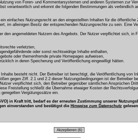
 Nutzung von Foren- und Kommentarsystemen und anderen Systemen zur Veröffe
selbst verantwortlich und erkennt die folgenden Bestimmungen als verbindlich a
r ein einfaches Nutzungsrecht an den eingestellten Inhalten für die öffentli
t, im alleinigen Besitz der entsprechenden Nutzungsrechte zu sein. Eine Ver
en angemeldeten Nutzern des Angebots. Der Nutzer verpflichtet sich, in Fo
tsrechte verletzten,
ugendgefährdende oder sonst rechtswidrige Inhalte enthalten,
Angebote oder themenfremde private Homepages aufweisen,
cklich in deren Speicherung und Veröffentlichung eingewilligt hätten.
Inhalte besteht nicht. Der Betreiber ist berechtigt, die Veröffentlichung vo
tößen gegen Ziff. 2.1 und 2.2 dieser Nutzungsbedingungen ist der Betreiber b
tzer verpflichtet sich, den Betreiber gegenüber sämtlichen Ansprüchen Dritter
 Diese Freistellung schließt die Übernahme etwaiger Kosten der Rechtsverfol
 geregelten Vergütungssätze ein.
O) in Kraft tritt, bedarf es der erneuten Zustimmung unserer Nutzun
gen einverstanden und bestätigst die
Hinweise zum Datenschutz
gelesen