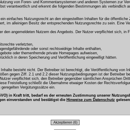
 Nutzung von Foren- und Kommentarsystemen und anderen Systemen zur Veröffe
selbst verantwortlich und erkennt die folgenden Bestimmungen als verbindlich a
r ein einfaches Nutzungsrecht an den eingestellten Inhalten für die öffentli
t, im alleinigen Besitz der entsprechenden Nutzungsrechte zu sein. Eine Ver
en angemeldeten Nutzern des Angebots. Der Nutzer verpflichtet sich, in Fo
tsrechte verletzten,
ugendgefährdende oder sonst rechtswidrige Inhalte enthalten,
Angebote oder themenfremde private Homepages aufweisen,
cklich in deren Speicherung und Veröffentlichung eingewilligt hätten.
Inhalte besteht nicht. Der Betreiber ist berechtigt, die Veröffentlichung vo
tößen gegen Ziff. 2.1 und 2.2 dieser Nutzungsbedingungen ist der Betreiber b
tzer verpflichtet sich, den Betreiber gegenüber sämtlichen Ansprüchen Dritter
 Diese Freistellung schließt die Übernahme etwaiger Kosten der Rechtsverfol
 geregelten Vergütungssätze ein.
O) in Kraft tritt, bedarf es der erneuten Zustimmung unserer Nutzun
gen einverstanden und bestätigst die
Hinweise zum Datenschutz
gelesen