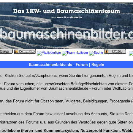
Baumaschinenbilder.de - Forum | Regeln
Sie. Klicken Sie auf »Akzeptieren«, wenn Sie die hier genannten Regeln und E
- Forum versuchen, alle unerwünschten Beiträge/Nachrichten von diesem Foru
s aus und die Eigentümer von Baumaschinenbilder.de - Forum oder WoltLab Gm
en, das Forum nicht für Obszönitäten, Vulgäres, Beleidigungen, Propaganda (e
Ausscheiden aus dem Forum bzw. einer Loeschung des Accounts, Sie kein Rech
stratoren des Forums u.a. aus Gründen des Verstoßes gegen gute Sitten ohn
ntrollebene (Foren- und Kommentarsystem, Nutzerprofil-Funktion, WebL