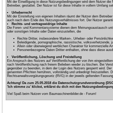
Mit der Einwilligung in diese Nutzungsbedingungen wird dem Nutzer die
Betreiber, gestattet. Der Nutzer ist für diese Inhalte in vollem Umfang 
Urheberrecht
Mit der Einstellung von eigenen Inhalten räumt der Nutzer dem Betreibe
auch nach dem Ende des Nutzungsverhältnisses fort. Der Nutzer garantier
Rechts- und vertragswidrige Inhalte
Die Foren- und Kommentarsysteme dienen dem Meinungsaustausch unter d
oder sonstigen Inhalte oder Daten einzustellen, die
Rechte Dritter, insbesondere Marken-, Urheber- oder Persönlichkei
Beleidigende, pornographische, rassistische, volksverhetzende, j
Allein oder überwiegend werblichen Charakter für kommerzielle 
Personenbezogene Daten Dritter enthalten, ohne dass diese ausdrü
Veröffentlichung, Löschung und Freistellung
Ein Anspruch des Nutzers auf Veröffentlichung der von ihm eingestellten 
nach Veröffentlichung nach freiem Belieben wieder zu löschen. Bei Vers
gegenüber zu beenden, in dem der Login des Nutzers gesperrt wird. Der Nu
genannten Pflichten herrühren, vollständig und unbedingt freizustellen.
Rechtsanwaltsvergütungsgesetz (RVG) in der jeweils geltenden Fassung
Achtung! Da zum 25.05.2018 die Datenschutzgrundverordnung (DSGV
'Ich stimme zu' klickst, erklärst du dich mit den Nutzungsbedingun
Viel Spaß beim Nutzen vom Baumaschinenbilder.de - Forum!