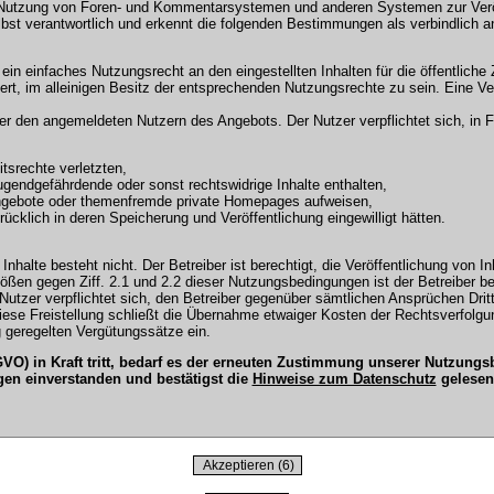
 Nutzung von Foren- und Kommentarsystemen und anderen Systemen zur Veröffe
selbst verantwortlich und erkennt die folgenden Bestimmungen als verbindlich a
r ein einfaches Nutzungsrecht an den eingestellten Inhalten für die öffentli
t, im alleinigen Besitz der entsprechenden Nutzungsrechte zu sein. Eine Ver
en angemeldeten Nutzern des Angebots. Der Nutzer verpflichtet sich, in Fo
tsrechte verletzten,
ugendgefährdende oder sonst rechtswidrige Inhalte enthalten,
Angebote oder themenfremde private Homepages aufweisen,
cklich in deren Speicherung und Veröffentlichung eingewilligt hätten.
Inhalte besteht nicht. Der Betreiber ist berechtigt, die Veröffentlichung vo
tößen gegen Ziff. 2.1 und 2.2 dieser Nutzungsbedingungen ist der Betreiber b
tzer verpflichtet sich, den Betreiber gegenüber sämtlichen Ansprüchen Dritter
 Diese Freistellung schließt die Übernahme etwaiger Kosten der Rechtsverfol
 geregelten Vergütungssätze ein.
O) in Kraft tritt, bedarf es der erneuten Zustimmung unserer Nutzun
gen einverstanden und bestätigst die
Hinweise zum Datenschutz
gelesen