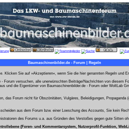
Baumaschinenbilder.de - Forum | Regeln
Sie. Klicken Sie auf »Akzeptieren«, wenn Sie die hier genannten Regeln und E
- Forum versuchen, alle unerwünschten Beiträge/Nachrichten von diesem Foru
s aus und die Eigentümer von Baumaschinenbilder.de - Forum oder WoltLab Gm
en, das Forum nicht für Obszönitäten, Vulgäres, Beleidigungen, Propaganda (e
Ausscheiden aus dem Forum bzw. einer Loeschung des Accounts, Sie kein Rech
stratoren des Forums u.a. aus Gründen des Verstoßes gegen gute Sitten ohn
ntrollebene (Foren- und Kommentarsystem, Nutzerprofil-Funktion, WebL