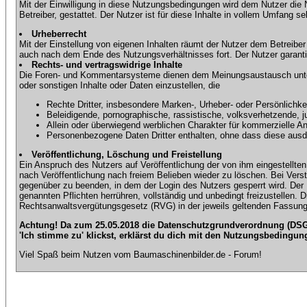
Mit der Einwilligung in diese Nutzungsbedingungen wird dem Nutzer die
Betreiber, gestattet. Der Nutzer ist für diese Inhalte in vollem Umfang 
Urheberrecht
Mit der Einstellung von eigenen Inhalten räumt der Nutzer dem Betreibe
auch nach dem Ende des Nutzungsverhältnisses fort. Der Nutzer garantier
Rechts- und vertragswidrige Inhalte
Die Foren- und Kommentarsysteme dienen dem Meinungsaustausch unter d
oder sonstigen Inhalte oder Daten einzustellen, die
Rechte Dritter, insbesondere Marken-, Urheber- oder Persönlichkei
Beleidigende, pornographische, rassistische, volksverhetzende, j
Allein oder überwiegend werblichen Charakter für kommerzielle 
Personenbezogene Daten Dritter enthalten, ohne dass diese ausdrü
Veröffentlichung, Löschung und Freistellung
Ein Anspruch des Nutzers auf Veröffentlichung der von ihm eingestellten 
nach Veröffentlichung nach freiem Belieben wieder zu löschen. Bei Vers
gegenüber zu beenden, in dem der Login des Nutzers gesperrt wird. Der Nu
genannten Pflichten herrühren, vollständig und unbedingt freizustellen.
Rechtsanwaltsvergütungsgesetz (RVG) in der jeweils geltenden Fassung
Achtung! Da zum 25.05.2018 die Datenschutzgrundverordnung (DSGV
'Ich stimme zu' klickst, erklärst du dich mit den Nutzungsbedingun
Viel Spaß beim Nutzen vom Baumaschinenbilder.de - Forum!