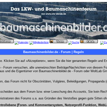
Baumaschinenbilder.de - Forum | Regeln
Sie. Klicken Sie auf »Akzeptieren«, wenn Sie die hier genannten Regeln und E
- Forum versuchen, alle unerwünschten Beiträge/Nachrichten von diesem Foru
s aus und die Eigentümer von Baumaschinenbilder.de - Forum oder WoltLab Gm
en, das Forum nicht für Obszönitäten, Vulgäres, Beleidigungen, Propaganda (e
Ausscheiden aus dem Forum bzw. einer Loeschung des Accounts, Sie kein Rech
stratoren des Forums u.a. aus Gründen des Verstoßes gegen gute Sitten ohn
ntrollebene (Foren- und Kommentarsystem, Nutzerprofil-Funktion, WebL