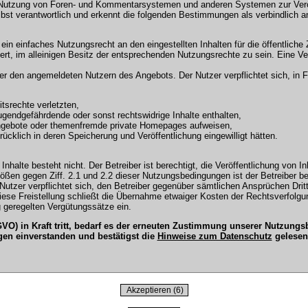
 Nutzung von Foren- und Kommentarsystemen und anderen Systemen zur Veröffe
selbst verantwortlich und erkennt die folgenden Bestimmungen als verbindlich a
r ein einfaches Nutzungsrecht an den eingestellten Inhalten für die öffentli
t, im alleinigen Besitz der entsprechenden Nutzungsrechte zu sein. Eine Ver
en angemeldeten Nutzern des Angebots. Der Nutzer verpflichtet sich, in Fo
tsrechte verletzten,
ugendgefährdende oder sonst rechtswidrige Inhalte enthalten,
Angebote oder themenfremde private Homepages aufweisen,
cklich in deren Speicherung und Veröffentlichung eingewilligt hätten.
Inhalte besteht nicht. Der Betreiber ist berechtigt, die Veröffentlichung vo
tößen gegen Ziff. 2.1 und 2.2 dieser Nutzungsbedingungen ist der Betreiber b
tzer verpflichtet sich, den Betreiber gegenüber sämtlichen Ansprüchen Dritter
 Diese Freistellung schließt die Übernahme etwaiger Kosten der Rechtsverfol
 geregelten Vergütungssätze ein.
O) in Kraft tritt, bedarf es der erneuten Zustimmung unserer Nutzun
gen einverstanden und bestätigst die
Hinweise zum Datenschutz
gelesen