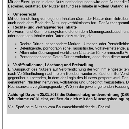
Mit der Einwilligung in diese Nutzungsbedingungen wird dem Nutzer die
Betreiber, gestattet. Der Nutzer ist für diese Inhalte in vollem Umfang 
Urheberrecht
Mit der Einstellung von eigenen Inhalten räumt der Nutzer dem Betreibe
auch nach dem Ende des Nutzungsverhältnisses fort. Der Nutzer garantier
Rechts- und vertragswidrige Inhalte
Die Foren- und Kommentarsysteme dienen dem Meinungsaustausch unter d
oder sonstigen Inhalte oder Daten einzustellen, die
Rechte Dritter, insbesondere Marken-, Urheber- oder Persönlichkei
Beleidigende, pornographische, rassistische, volksverhetzende, j
Allein oder überwiegend werblichen Charakter für kommerzielle 
Personenbezogene Daten Dritter enthalten, ohne dass diese ausdrü
Veröffentlichung, Löschung und Freistellung
Ein Anspruch des Nutzers auf Veröffentlichung der von ihm eingestellten 
nach Veröffentlichung nach freiem Belieben wieder zu löschen. Bei Vers
gegenüber zu beenden, in dem der Login des Nutzers gesperrt wird. Der Nu
genannten Pflichten herrühren, vollständig und unbedingt freizustellen.
Rechtsanwaltsvergütungsgesetz (RVG) in der jeweils geltenden Fassung
Achtung! Da zum 25.05.2018 die Datenschutzgrundverordnung (DSGV
'Ich stimme zu' klickst, erklärst du dich mit den Nutzungsbedingun
Viel Spaß beim Nutzen vom Baumaschinenbilder.de - Forum!