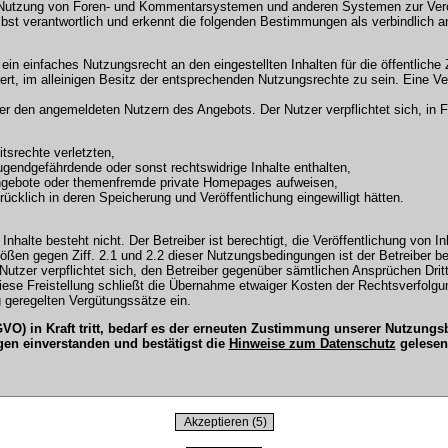
 Nutzung von Foren- und Kommentarsystemen und anderen Systemen zur Veröffe
selbst verantwortlich und erkennt die folgenden Bestimmungen als verbindlich a
r ein einfaches Nutzungsrecht an den eingestellten Inhalten für die öffentli
t, im alleinigen Besitz der entsprechenden Nutzungsrechte zu sein. Eine Ver
en angemeldeten Nutzern des Angebots. Der Nutzer verpflichtet sich, in Fo
tsrechte verletzten,
ugendgefährdende oder sonst rechtswidrige Inhalte enthalten,
Angebote oder themenfremde private Homepages aufweisen,
cklich in deren Speicherung und Veröffentlichung eingewilligt hätten.
Inhalte besteht nicht. Der Betreiber ist berechtigt, die Veröffentlichung vo
tößen gegen Ziff. 2.1 und 2.2 dieser Nutzungsbedingungen ist der Betreiber b
tzer verpflichtet sich, den Betreiber gegenüber sämtlichen Ansprüchen Dritter
 Diese Freistellung schließt die Übernahme etwaiger Kosten der Rechtsverfol
 geregelten Vergütungssätze ein.
O) in Kraft tritt, bedarf es der erneuten Zustimmung unserer Nutzun
gen einverstanden und bestätigst die
Hinweise zum Datenschutz
gelesen