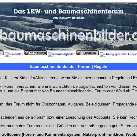
Baumaschinenbilder.de - Forum | Regeln
Sie. Klicken Sie auf »Akzeptieren«, wenn Sie die hier genannten Regeln und E
- Forum versuchen, alle unerwünschten Beiträge/Nachrichten von diesem Foru
s aus und die Eigentümer von Baumaschinenbilder.de - Forum oder WoltLab Gm
en, das Forum nicht für Obszönitäten, Vulgäres, Beleidigungen, Propaganda (e
Ausscheiden aus dem Forum bzw. einer Loeschung des Accounts, Sie kein Rech
stratoren des Forums u.a. aus Gründen des Verstoßes gegen gute Sitten ohn
ntrollebene (Foren- und Kommentarsystem, Nutzerprofil-Funktion, WebL