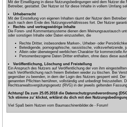
Mit der Einwilligung in diese Nutzungsbedingungen wird dem Nutzer die
Betreiber, gestattet. Der Nutzer ist für diese Inhalte in vollem Umfang 
Urheberrecht
Mit der Einstellung von eigenen Inhalten räumt der Nutzer dem Betreibe
auch nach dem Ende des Nutzungsverhältnisses fort. Der Nutzer garantier
Rechts- und vertragswidrige Inhalte
Die Foren- und Kommentarsysteme dienen dem Meinungsaustausch unter d
oder sonstigen Inhalte oder Daten einzustellen, die
Rechte Dritter, insbesondere Marken-, Urheber- oder Persönlichkei
Beleidigende, pornographische, rassistische, volksverhetzende, j
Allein oder überwiegend werblichen Charakter für kommerzielle 
Personenbezogene Daten Dritter enthalten, ohne dass diese ausdrü
Veröffentlichung, Löschung und Freistellung
Ein Anspruch des Nutzers auf Veröffentlichung der von ihm eingestellten 
nach Veröffentlichung nach freiem Belieben wieder zu löschen. Bei Vers
gegenüber zu beenden, in dem der Login des Nutzers gesperrt wird. Der Nu
genannten Pflichten herrühren, vollständig und unbedingt freizustellen.
Rechtsanwaltsvergütungsgesetz (RVG) in der jeweils geltenden Fassung
Achtung! Da zum 25.05.2018 die Datenschutzgrundverordnung (DSGV
'Ich stimme zu' klickst, erklärst du dich mit den Nutzungsbedingun
Viel Spaß beim Nutzen vom Baumaschinenbilder.de - Forum!