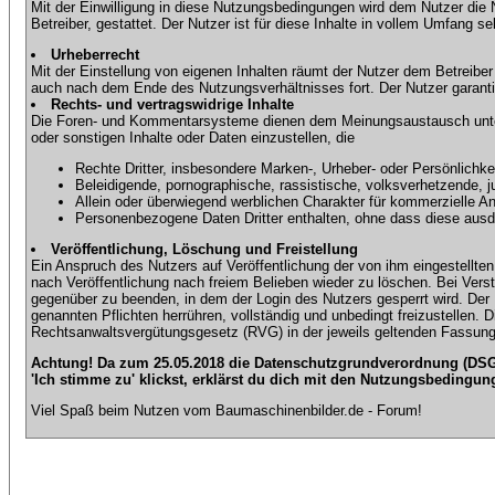
Mit der Einwilligung in diese Nutzungsbedingungen wird dem Nutzer die
Betreiber, gestattet. Der Nutzer ist für diese Inhalte in vollem Umfang 
Urheberrecht
Mit der Einstellung von eigenen Inhalten räumt der Nutzer dem Betreibe
auch nach dem Ende des Nutzungsverhältnisses fort. Der Nutzer garantier
Rechts- und vertragswidrige Inhalte
Die Foren- und Kommentarsysteme dienen dem Meinungsaustausch unter d
oder sonstigen Inhalte oder Daten einzustellen, die
Rechte Dritter, insbesondere Marken-, Urheber- oder Persönlichkei
Beleidigende, pornographische, rassistische, volksverhetzende, j
Allein oder überwiegend werblichen Charakter für kommerzielle 
Personenbezogene Daten Dritter enthalten, ohne dass diese ausdrü
Veröffentlichung, Löschung und Freistellung
Ein Anspruch des Nutzers auf Veröffentlichung der von ihm eingestellten 
nach Veröffentlichung nach freiem Belieben wieder zu löschen. Bei Vers
gegenüber zu beenden, in dem der Login des Nutzers gesperrt wird. Der Nu
genannten Pflichten herrühren, vollständig und unbedingt freizustellen.
Rechtsanwaltsvergütungsgesetz (RVG) in der jeweils geltenden Fassung
Achtung! Da zum 25.05.2018 die Datenschutzgrundverordnung (DSGV
'Ich stimme zu' klickst, erklärst du dich mit den Nutzungsbedingun
Viel Spaß beim Nutzen vom Baumaschinenbilder.de - Forum!