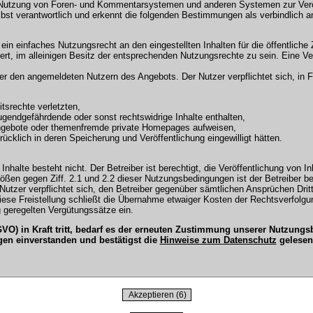
 Nutzung von Foren- und Kommentarsystemen und anderen Systemen zur Veröffe
selbst verantwortlich und erkennt die folgenden Bestimmungen als verbindlich a
r ein einfaches Nutzungsrecht an den eingestellten Inhalten für die öffentli
t, im alleinigen Besitz der entsprechenden Nutzungsrechte zu sein. Eine Ver
en angemeldeten Nutzern des Angebots. Der Nutzer verpflichtet sich, in Fo
tsrechte verletzten,
ugendgefährdende oder sonst rechtswidrige Inhalte enthalten,
Angebote oder themenfremde private Homepages aufweisen,
cklich in deren Speicherung und Veröffentlichung eingewilligt hätten.
Inhalte besteht nicht. Der Betreiber ist berechtigt, die Veröffentlichung vo
tößen gegen Ziff. 2.1 und 2.2 dieser Nutzungsbedingungen ist der Betreiber b
tzer verpflichtet sich, den Betreiber gegenüber sämtlichen Ansprüchen Dritter
 Diese Freistellung schließt die Übernahme etwaiger Kosten der Rechtsverfol
 geregelten Vergütungssätze ein.
O) in Kraft tritt, bedarf es der erneuten Zustimmung unserer Nutzun
gen einverstanden und bestätigst die
Hinweise zum Datenschutz
gelesen