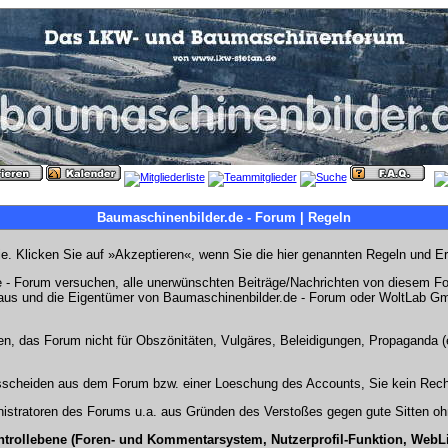
Baumaschinenbilder.de - Forum | Regeln
Sie. Klicken Sie auf »Akzeptieren«, wenn Sie die hier genannten Regeln und E
- Forum versuchen, alle unerwünschten Beiträge/Nachrichten von diesem Foru
s aus und die Eigentümer von Baumaschinenbilder.de - Forum oder WoltLab Gm
en, das Forum nicht für Obszönitäten, Vulgäres, Beleidigungen, Propaganda (e
Ausscheiden aus dem Forum bzw. einer Loeschung des Accounts, Sie kein Rech
stratoren des Forums u.a. aus Gründen des Verstoßes gegen gute Sitten ohn
ntrollebene (Foren- und Kommentarsystem, Nutzerprofil-Funktion, WebL