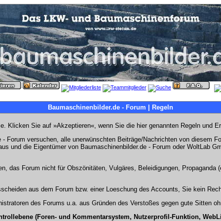
Baumaschinenbilder.de - Forum | Regeln
Sie. Klicken Sie auf »Akzeptieren«, wenn Sie die hier genannten Regeln und E
- Forum versuchen, alle unerwünschten Beiträge/Nachrichten von diesem Foru
s aus und die Eigentümer von Baumaschinenbilder.de - Forum oder WoltLab Gm
en, das Forum nicht für Obszönitäten, Vulgäres, Beleidigungen, Propaganda (e
Ausscheiden aus dem Forum bzw. einer Loeschung des Accounts, Sie kein Rech
stratoren des Forums u.a. aus Gründen des Verstoßes gegen gute Sitten ohn
ntrollebene (Foren- und Kommentarsystem, Nutzerprofil-Funktion, WebL