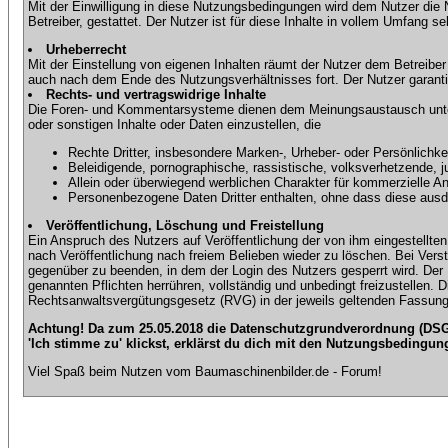
Mit der Einwilligung in diese Nutzungsbedingungen wird dem Nutzer die
Betreiber, gestattet. Der Nutzer ist für diese Inhalte in vollem Umfang 
Urheberrecht
Mit der Einstellung von eigenen Inhalten räumt der Nutzer dem Betreibe
auch nach dem Ende des Nutzungsverhältnisses fort. Der Nutzer garantier
Rechts- und vertragswidrige Inhalte
Die Foren- und Kommentarsysteme dienen dem Meinungsaustausch unter d
oder sonstigen Inhalte oder Daten einzustellen, die
Rechte Dritter, insbesondere Marken-, Urheber- oder Persönlichkei
Beleidigende, pornographische, rassistische, volksverhetzende, j
Allein oder überwiegend werblichen Charakter für kommerzielle 
Personenbezogene Daten Dritter enthalten, ohne dass diese ausdrü
Veröffentlichung, Löschung und Freistellung
Ein Anspruch des Nutzers auf Veröffentlichung der von ihm eingestellten 
nach Veröffentlichung nach freiem Belieben wieder zu löschen. Bei Vers
gegenüber zu beenden, in dem der Login des Nutzers gesperrt wird. Der Nu
genannten Pflichten herrühren, vollständig und unbedingt freizustellen.
Rechtsanwaltsvergütungsgesetz (RVG) in der jeweils geltenden Fassung
Achtung! Da zum 25.05.2018 die Datenschutzgrundverordnung (DSGV
'Ich stimme zu' klickst, erklärst du dich mit den Nutzungsbedingun
Viel Spaß beim Nutzen vom Baumaschinenbilder.de - Forum!