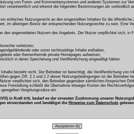
 Nutzung von Foren- und Kommentarsystemen und anderen Systemen zur Veröffe
selbst verantwortlich und erkennt die folgenden Bestimmungen als verbindlich a
r ein einfaches Nutzungsrecht an den eingestellten Inhalten für die öffentli
t, im alleinigen Besitz der entsprechenden Nutzungsrechte zu sein. Eine Ver
en angemeldeten Nutzern des Angebots. Der Nutzer verpflichtet sich, in Fo
tsrechte verletzten,
ugendgefährdende oder sonst rechtswidrige Inhalte enthalten,
Angebote oder themenfremde private Homepages aufweisen,
cklich in deren Speicherung und Veröffentlichung eingewilligt hätten.
Inhalte besteht nicht. Der Betreiber ist berechtigt, die Veröffentlichung vo
tößen gegen Ziff. 2.1 und 2.2 dieser Nutzungsbedingungen ist der Betreiber b
tzer verpflichtet sich, den Betreiber gegenüber sämtlichen Ansprüchen Dritter
 Diese Freistellung schließt die Übernahme etwaiger Kosten der Rechtsverfol
 geregelten Vergütungssätze ein.
O) in Kraft tritt, bedarf es der erneuten Zustimmung unserer Nutzun
gen einverstanden und bestätigst die
Hinweise zum Datenschutz
gelesen