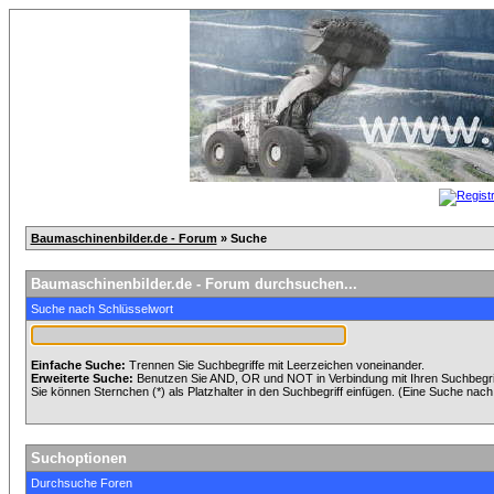
Baumaschinenbilder.de - Forum
» Suche
Baumaschinenbilder.de - Forum durchsuchen...
Suche nach Schlüsselwort
Einfache Suche:
Trennen Sie Suchbegriffe mit Leerzeichen voneinander.
Erweiterte Suche:
Benutzen Sie AND, OR und NOT in Verbindung mit Ihren Suchbegriff
Sie können Sternchen (*) als Platzhalter in den Suchbegriff einfügen. (Eine Suche nach *
Suchoptionen
Durchsuche Foren