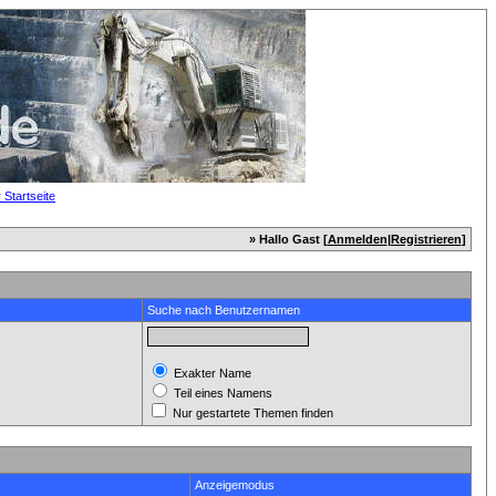
» Hallo Gast [
Anmelden
|
Registrieren
]
Suche nach Benutzernamen
Exakter Name
Teil eines Namens
Nur gestartete Themen finden
Anzeigemodus