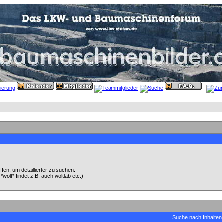
en, um detaillierter zu suchen.
wolt* findet z.B. auch woltlab etc.)
Suche nach Inhalten