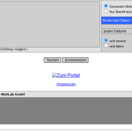
Gesamten Beitr
Nur Betreff du
Suche nach Datum
und neuere
und ältere
trl/Strg« möglich.)
Impressum
n
WoltLab GmbH