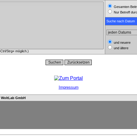
Gesamten Beitr
Nur Betreff du
Suche nach Datum
und neuere
und ältere
trl/Strg« möglich.)
Impressum
n
WoltLab GmbH