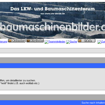
en, um detaillierter zu suchen.
wolt* findet z.B. auch woltlab etc.)
Suche nach Inhalten