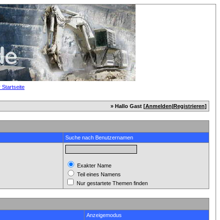
» Hallo Gast [
Anmelden
|
Registrieren
]
Suche nach Benutzernamen
Exakter Name
Teil eines Namens
Nur gestartete Themen finden
Anzeigemodus