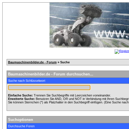
Baumaschinenbilder.de - Forum
» Suche
Baumaschinenbilder.de - Forum durchsuchen...
Suche nach Schlüsselwort
Einfache Suche:
Trennen Sie Suchbegriffe mit Leerzeichen voneinander.
Erweiterte Suche:
Benutzen Sie AND, OR und NOT in Verbindung mit Ihren Suchbegriff
Sie können Sternchen (*) als Platzhalter in den Suchbegriff einfügen. (Eine Suche nach *
Suchoptionen
Durchsuche Foren