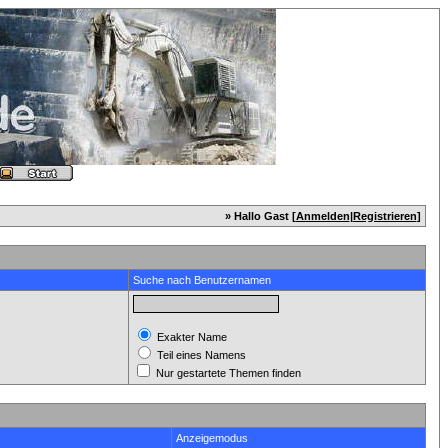
» Hallo Gast [
Anmelden
|
Registrieren
]
Suche nach Benutzernamen
Exakter Name
Teil eines Namens
Nur gestartete Themen finden
Anzeigemodus