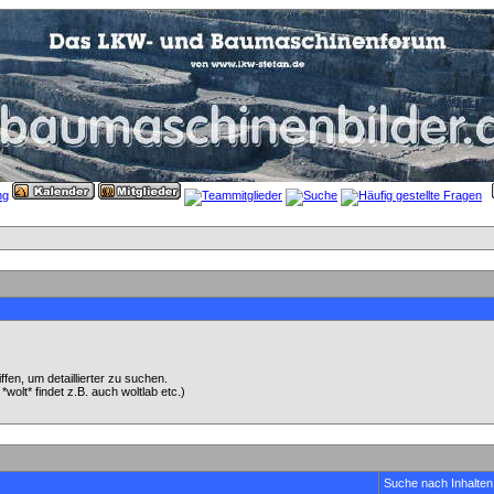
en, um detaillierter zu suchen.
wolt* findet z.B. auch woltlab etc.)
Suche nach Inhalten