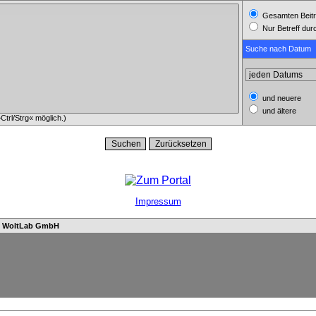
Gesamten Beitr
Nur Betreff du
Suche nach Datum
und neuere
und ältere
trl/Strg« möglich.)
Impressum
n
WoltLab GmbH