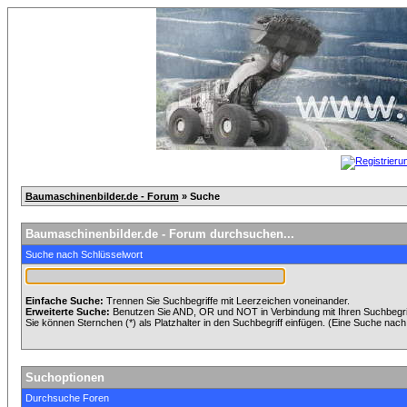
Baumaschinenbilder.de - Forum
» Suche
Baumaschinenbilder.de - Forum durchsuchen...
Suche nach Schlüsselwort
Einfache Suche:
Trennen Sie Suchbegriffe mit Leerzeichen voneinander.
Erweiterte Suche:
Benutzen Sie AND, OR und NOT in Verbindung mit Ihren Suchbegriff
Sie können Sternchen (*) als Platzhalter in den Suchbegriff einfügen. (Eine Suche nach *
Suchoptionen
Durchsuche Foren