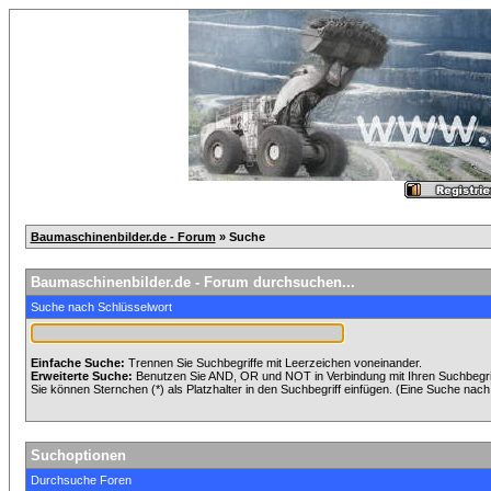
Baumaschinenbilder.de - Forum
» Suche
Baumaschinenbilder.de - Forum durchsuchen...
Suche nach Schlüsselwort
Einfache Suche:
Trennen Sie Suchbegriffe mit Leerzeichen voneinander.
Erweiterte Suche:
Benutzen Sie AND, OR und NOT in Verbindung mit Ihren Suchbegriff
Sie können Sternchen (*) als Platzhalter in den Suchbegriff einfügen. (Eine Suche nach *
Suchoptionen
Durchsuche Foren