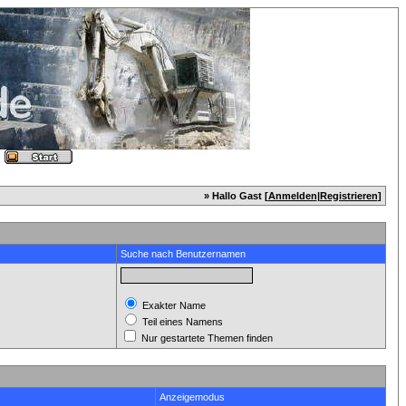
» Hallo Gast [
Anmelden
|
Registrieren
]
Suche nach Benutzernamen
Exakter Name
Teil eines Namens
Nur gestartete Themen finden
Anzeigemodus