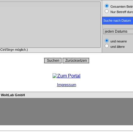
Gesamten Beitr
Nur Betreff du
Suche nach Datum
und neuere
und ältere
trl/Strg« möglich.)
Impressum
n
WoltLab GmbH