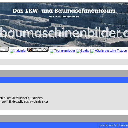
en, um detaillierter zu suchen.
wolt* findet z.B. auch woltlab etc.)
Suche nach Inhalten