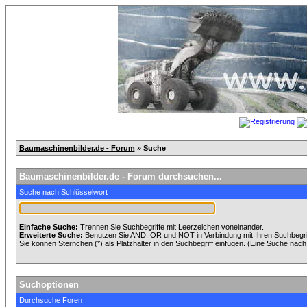
Baumaschinenbilder.de - Forum
» Suche
Baumaschinenbilder.de - Forum durchsuchen...
Suche nach Schlüsselwort
Einfache Suche:
Trennen Sie Suchbegriffe mit Leerzeichen voneinander.
Erweiterte Suche:
Benutzen Sie AND, OR und NOT in Verbindung mit Ihren Suchbegriff
Sie können Sternchen (*) als Platzhalter in den Suchbegriff einfügen. (Eine Suche nach *
Suchoptionen
Durchsuche Foren