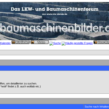
en, um detaillierter zu suchen.
wolt* findet z.B. auch woltlab etc.)
Suche nach Inhalten