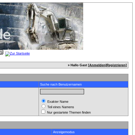
» Hallo Gast [
Anmelden
|
Registrieren
]
Suche nach Benutzernamen
Exakter Name
Teil eines Namens
Nur gestartete Themen finden
Anzeigemodus