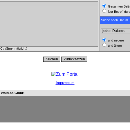
Gesamten Beitr
Nur Betreff du
Suche nach Datum
und neuere
und ältere
trl/Strg« möglich.)
Impressum
n
WoltLab GmbH