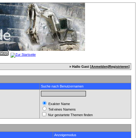
» Hallo Gast [
Anmelden
|
Registrieren
]
Suche nach Benutzernamen
Exakter Name
Teil eines Namens
Nur gestartete Themen finden
Anzeigemodus