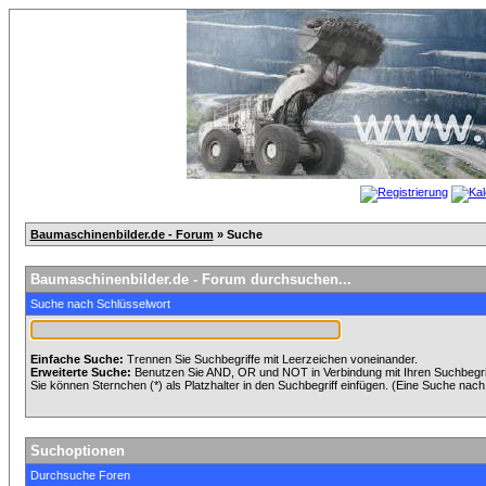
Baumaschinenbilder.de - Forum
» Suche
Baumaschinenbilder.de - Forum durchsuchen...
Suche nach Schlüsselwort
Einfache Suche:
Trennen Sie Suchbegriffe mit Leerzeichen voneinander.
Erweiterte Suche:
Benutzen Sie AND, OR und NOT in Verbindung mit Ihren Suchbegriff
Sie können Sternchen (*) als Platzhalter in den Suchbegriff einfügen. (Eine Suche nach *
Suchoptionen
Durchsuche Foren