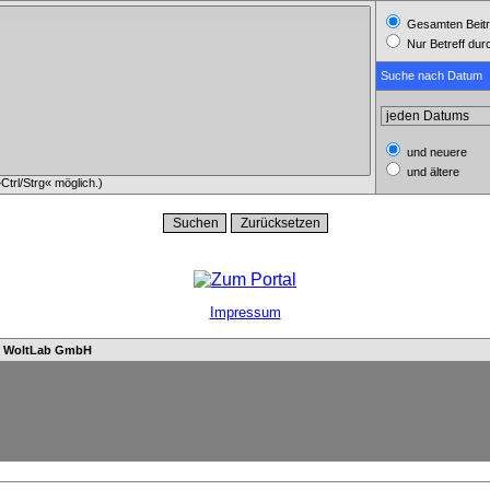
Gesamten Beitr
Nur Betreff du
Suche nach Datum
und neuere
und ältere
trl/Strg« möglich.)
Impressum
n
WoltLab GmbH