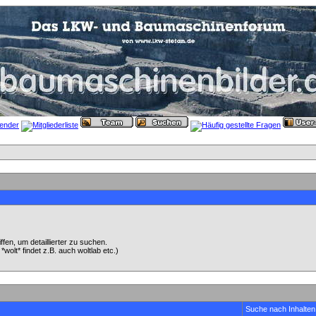
en, um detaillierter zu suchen.
wolt* findet z.B. auch woltlab etc.)
Suche nach Inhalten