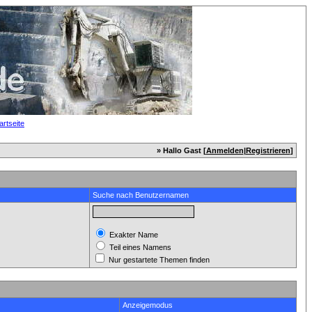
» Hallo Gast [
Anmelden
|
Registrieren
]
Suche nach Benutzernamen
Exakter Name
Teil eines Namens
Nur gestartete Themen finden
Anzeigemodus