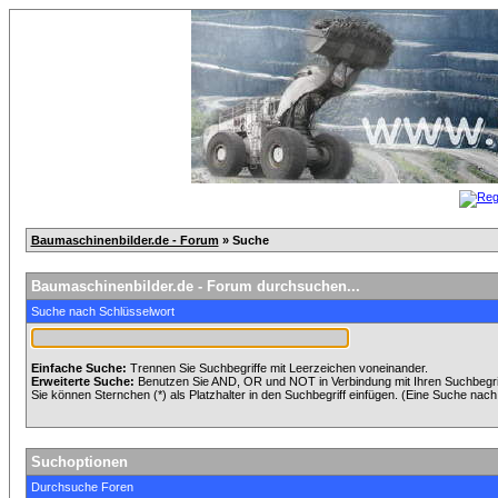
Baumaschinenbilder.de - Forum
» Suche
Baumaschinenbilder.de - Forum durchsuchen...
Suche nach Schlüsselwort
Einfache Suche:
Trennen Sie Suchbegriffe mit Leerzeichen voneinander.
Erweiterte Suche:
Benutzen Sie AND, OR und NOT in Verbindung mit Ihren Suchbegriff
Sie können Sternchen (*) als Platzhalter in den Suchbegriff einfügen. (Eine Suche nach *
Suchoptionen
Durchsuche Foren