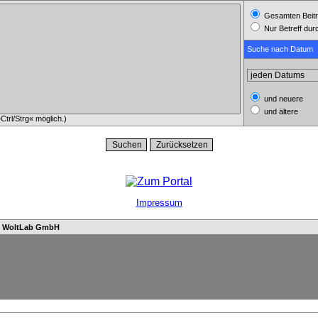
Gesamten Beitr
Nur Betreff du
Suche nach Datum
und neuere
und ältere
trl/Strg« möglich.)
Impressum
n
WoltLab GmbH