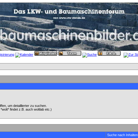
en, um detaillierter zu suchen.
wolt* findet z.B. auch woltlab etc.)
Suche nach Inhalten