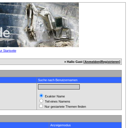
» Hallo Gast [
Anmelden
|
Registrieren
]
Suche nach Benutzernamen
Exakter Name
Teil eines Namens
Nur gestartete Themen finden
Anzeigemodus