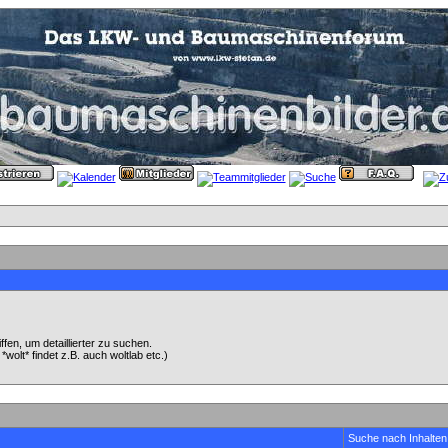
en, um detaillierter zu suchen.
wolt* findet z.B. auch woltlab etc.)
Suche nach Inhalten