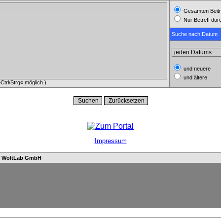
Gesamten Beitr
Nur Betreff du
Suche nach Datum
und neuere
und ältere
trl/Strg« möglich.)
Impressum
n
WoltLab GmbH