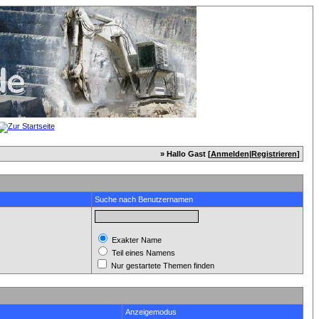
» Hallo Gast [
Anmelden
|
Registrieren
]
Suche nach Benutzernamen
Exakter Name
Teil eines Namens
Nur gestartete Themen finden
Anzeigemodus