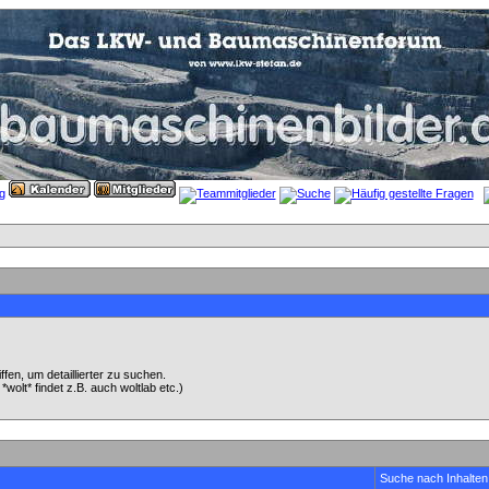
en, um detaillierter zu suchen.
wolt* findet z.B. auch woltlab etc.)
Suche nach Inhalten