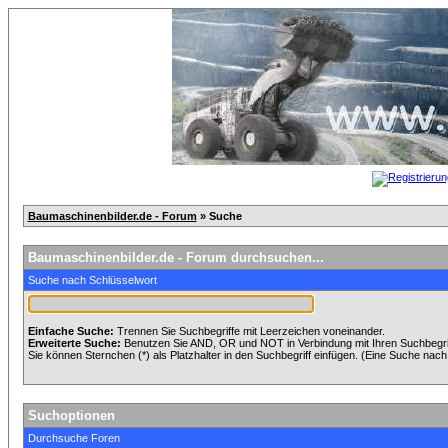
Baumaschinenbilder.de - Forum
» Suche
Baumaschinenbilder.de - Forum durchsuchen...
Suche nach Schlüsselwort
Einfache Suche:
Trennen Sie Suchbegriffe mit Leerzeichen voneinander.
Erweiterte Suche:
Benutzen Sie AND, OR und NOT in Verbindung mit Ihren Suchbegriff
Sie können Sternchen (*) als Platzhalter in den Suchbegriff einfügen. (Eine Suche nach *
Suchoptionen
Durchsuche Foren