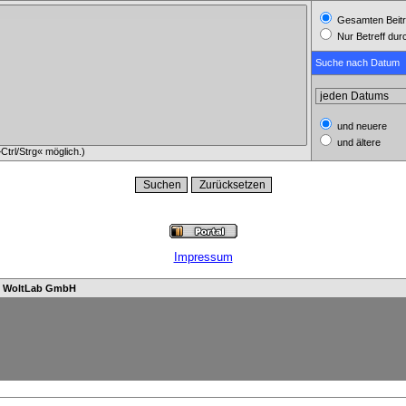
Gesamten Beitr
Nur Betreff du
Suche nach Datum
und neuere
und ältere
trl/Strg« möglich.)
Impressum
n
WoltLab GmbH