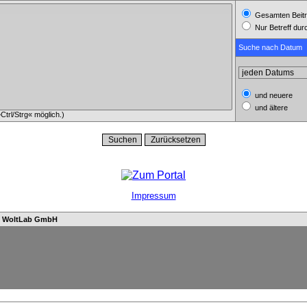
Gesamten Beitr
Nur Betreff du
Suche nach Datum
und neuere
und ältere
trl/Strg« möglich.)
Impressum
n
WoltLab GmbH