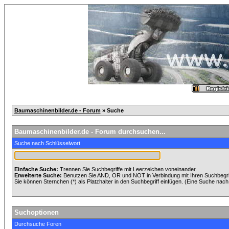
Baumaschinenbilder.de - Forum
» Suche
Baumaschinenbilder.de - Forum durchsuchen...
Suche nach Schlüsselwort
Einfache Suche:
Trennen Sie Suchbegriffe mit Leerzeichen voneinander.
Erweiterte Suche:
Benutzen Sie AND, OR und NOT in Verbindung mit Ihren Suchbegriff
Sie können Sternchen (*) als Platzhalter in den Suchbegriff einfügen. (Eine Suche nach *
Suchoptionen
Durchsuche Foren