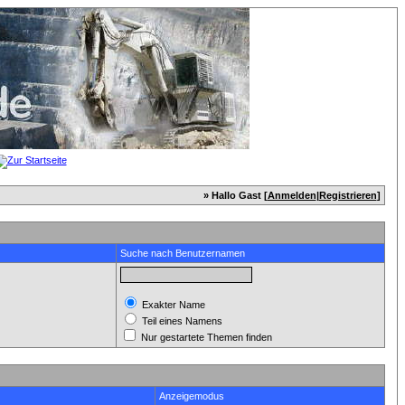
» Hallo Gast [
Anmelden
|
Registrieren
]
Suche nach Benutzernamen
Exakter Name
Teil eines Namens
Nur gestartete Themen finden
Anzeigemodus