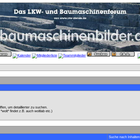
en, um detaillierter zu suchen.
wolt* findet z.B. auch woltlab etc.)
Suche nach Inhalten