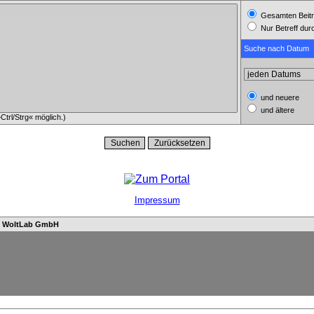
Gesamten Beitr
Nur Betreff du
Suche nach Datum
und neuere
und ältere
trl/Strg« möglich.)
Impressum
n
WoltLab GmbH