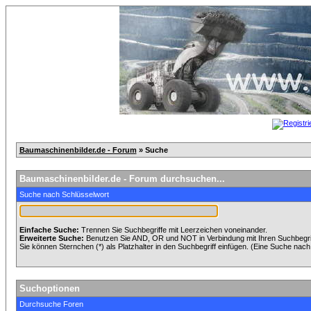
Baumaschinenbilder.de - Forum
» Suche
Baumaschinenbilder.de - Forum durchsuchen...
Suche nach Schlüsselwort
Einfache Suche:
Trennen Sie Suchbegriffe mit Leerzeichen voneinander.
Erweiterte Suche:
Benutzen Sie AND, OR und NOT in Verbindung mit Ihren Suchbegriff
Sie können Sternchen (*) als Platzhalter in den Suchbegriff einfügen. (Eine Suche nach *
Suchoptionen
Durchsuche Foren