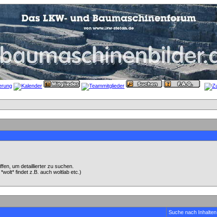
en, um detaillierter zu suchen.
wolt* findet z.B. auch woltlab etc.)
Suche nach Inhalten