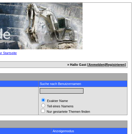
» Hallo Gast [
Anmelden
|
Registrieren
]
Suche nach Benutzernamen
Exakter Name
Teil eines Namens
Nur gestartete Themen finden
Anzeigemodus