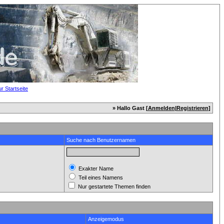
» Hallo Gast [
Anmelden
|
Registrieren
]
Suche nach Benutzernamen
Exakter Name
Teil eines Namens
Nur gestartete Themen finden
Anzeigemodus