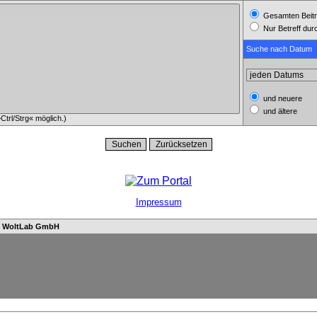
Gesamten Beitr
Nur Betreff du
Suche nach Datum
und neuere
und ältere
trl/Strg« möglich.)
Impressum
n
WoltLab GmbH