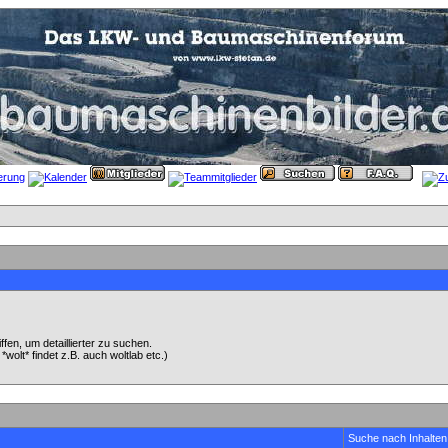
en, um detaillierter zu suchen.
wolt* findet z.B. auch woltlab etc.)
Suche nach Inhalten