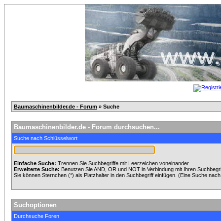
Baumaschinenbilder.de - Forum
» Suche
Baumaschinenbilder.de - Forum durchsuchen...
Suche nach Schlüsselwort
Einfache Suche:
Trennen Sie Suchbegriffe mit Leerzeichen voneinander.
Erweiterte Suche:
Benutzen Sie AND, OR und NOT in Verbindung mit Ihren Suchbegriff
Sie können Sternchen (*) als Platzhalter in den Suchbegriff einfügen. (Eine Suche nach *
Suchoptionen
Durchsuche Foren