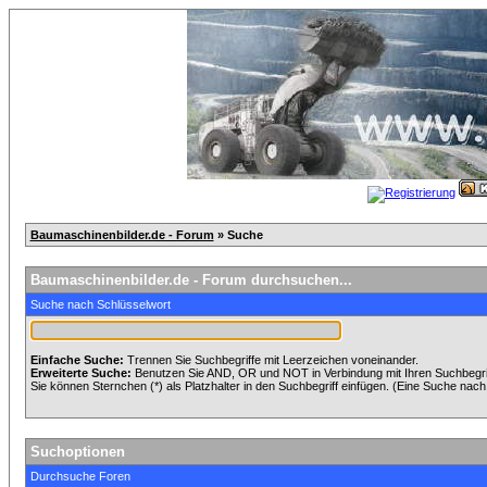
Baumaschinenbilder.de - Forum
» Suche
Baumaschinenbilder.de - Forum durchsuchen...
Suche nach Schlüsselwort
Einfache Suche:
Trennen Sie Suchbegriffe mit Leerzeichen voneinander.
Erweiterte Suche:
Benutzen Sie AND, OR und NOT in Verbindung mit Ihren Suchbegriff
Sie können Sternchen (*) als Platzhalter in den Suchbegriff einfügen. (Eine Suche nach *
Suchoptionen
Durchsuche Foren