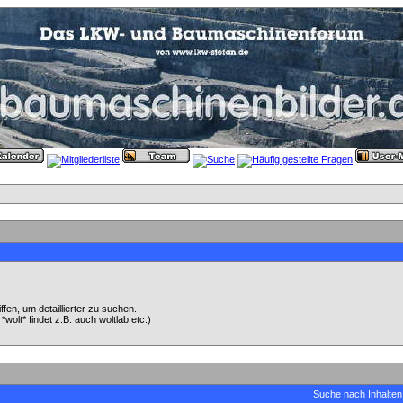
en, um detaillierter zu suchen.
wolt* findet z.B. auch woltlab etc.)
Suche nach Inhalten