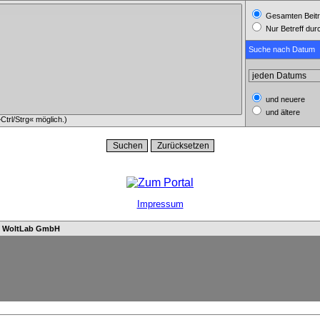
Gesamten Beitr
Nur Betreff du
Suche nach Datum
und neuere
und ältere
trl/Strg« möglich.)
Impressum
n
WoltLab GmbH