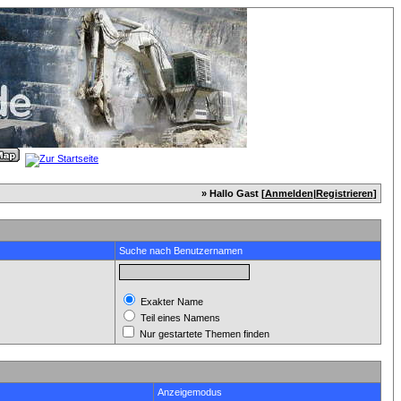
» Hallo Gast [
Anmelden
|
Registrieren
]
Suche nach Benutzernamen
Exakter Name
Teil eines Namens
Nur gestartete Themen finden
Anzeigemodus