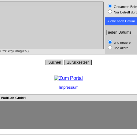
Gesamten Beitr
Nur Betreff du
Suche nach Datum
und neuere
und ältere
trl/Strg« möglich.)
Impressum
n
WoltLab GmbH