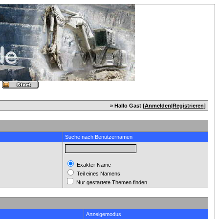
» Hallo Gast [
Anmelden
|
Registrieren
]
Suche nach Benutzernamen
Exakter Name
Teil eines Namens
Nur gestartete Themen finden
Anzeigemodus