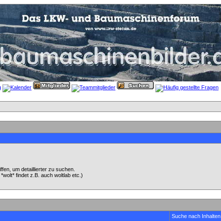
en, um detaillierter zu suchen.
wolt* findet z.B. auch woltlab etc.)
Suche nach Inhalten