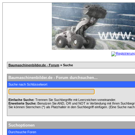
Baumaschinenbilder.de - Forum
» Suche
Baumaschinenbilder.de - Forum durchsuchen...
Suche nach Schlüsselwort
Einfache Suche:
Trennen Sie Suchbegriffe mit Leerzeichen voneinander.
Erweiterte Suche:
Benutzen Sie AND, OR und NOT in Verbindung mit Ihren Suchbegriff
Sie können Sternchen (*) als Platzhalter in den Suchbegriff einfügen. (Eine Suche nach *
Suchoptionen
Durchsuche Foren