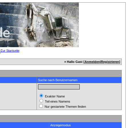
» Hallo Gast [
Anmelden
|
Registrieren
]
Suche nach Benutzernamen
Exakter Name
Teil eines Namens
Nur gestartete Themen finden
Anzeigemodus