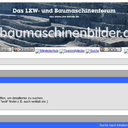
en, um detaillierter zu suchen.
wolt* findet z.B. auch woltlab etc.)
Suche nach Inhalten