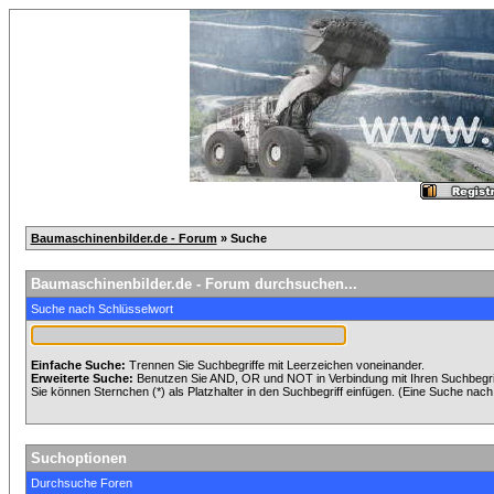
Baumaschinenbilder.de - Forum
» Suche
Baumaschinenbilder.de - Forum durchsuchen...
Suche nach Schlüsselwort
Einfache Suche:
Trennen Sie Suchbegriffe mit Leerzeichen voneinander.
Erweiterte Suche:
Benutzen Sie AND, OR und NOT in Verbindung mit Ihren Suchbegriff
Sie können Sternchen (*) als Platzhalter in den Suchbegriff einfügen. (Eine Suche nach *
Suchoptionen
Durchsuche Foren