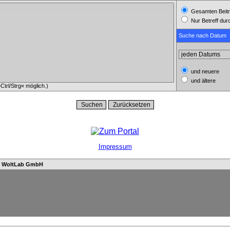
Gesamten Beitr
Nur Betreff du
Suche nach Datum
und neuere
und ältere
trl/Strg« möglich.)
Impressum
n
WoltLab GmbH