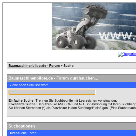
Baumaschinenbilder.de - Forum
» Suche
Baumaschinenbilder.de - Forum durchsuchen...
Suche nach Schlüsselwort
Einfache Suche:
Trennen Sie Suchbegriffe mit Leerzeichen voneinander.
Erweiterte Suche:
Benutzen Sie AND, OR und NOT in Verbindung mit Ihren Suchbegriff
Sie können Sternchen (*) als Platzhalter in den Suchbegriff einfügen. (Eine Suche nach *
Suchoptionen
Durchsuche Foren