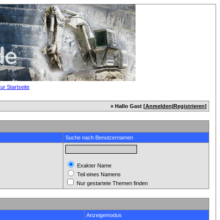
» Hallo Gast [
Anmelden
|
Registrieren
]
Suche nach Benutzernamen
Exakter Name
Teil eines Namens
Nur gestartete Themen finden
Anzeigemodus