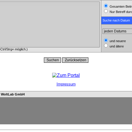
Gesamten Beitr
Nur Betreff du
Suche nach Datum
und neuere
und ältere
trl/Strg« möglich.)
Impressum
n
WoltLab GmbH