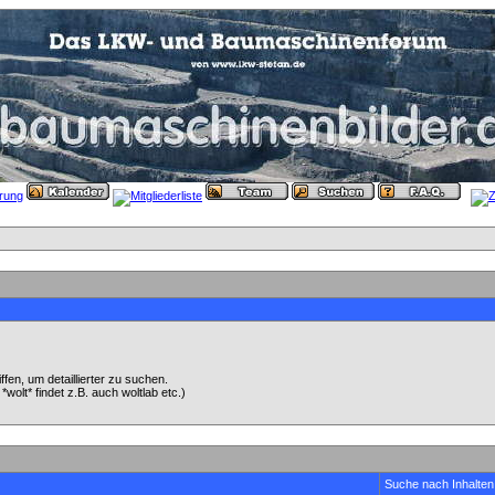
en, um detaillierter zu suchen.
wolt* findet z.B. auch woltlab etc.)
Suche nach Inhalten