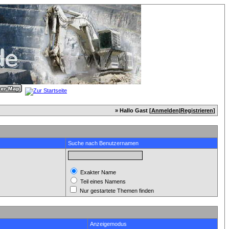
» Hallo Gast [
Anmelden
|
Registrieren
]
Suche nach Benutzernamen
Exakter Name
Teil eines Namens
Nur gestartete Themen finden
Anzeigemodus