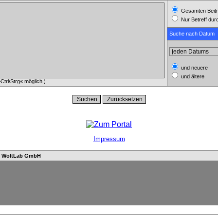
Gesamten Beitr
Nur Betreff du
Suche nach Datum
und neuere
und ältere
trl/Strg« möglich.)
Impressum
n
WoltLab GmbH