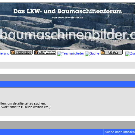
en, um detaillierter zu suchen.
wolt* findet z.B. auch woltlab etc.)
Suche nach Inhalten