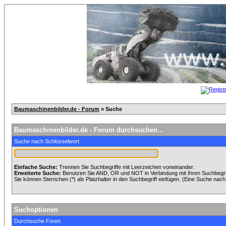
Baumaschinenbilder.de - Forum
» Suche
Baumaschinenbilder.de - Forum durchsuchen...
Suche nach Schlüsselwort
Einfache Suche:
Trennen Sie Suchbegriffe mit Leerzeichen voneinander.
Erweiterte Suche:
Benutzen Sie AND, OR und NOT in Verbindung mit Ihren Suchbegriff
Sie können Sternchen (*) als Platzhalter in den Suchbegriff einfügen. (Eine Suche nach *
Suchoptionen
Durchsuche Foren