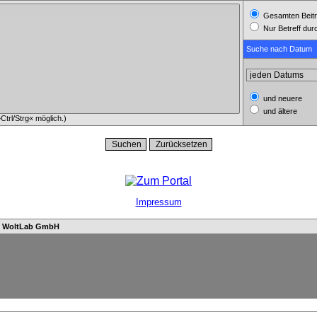
Gesamten Beitr
Nur Betreff du
Suche nach Datum
und neuere
und ältere
trl/Strg« möglich.)
Impressum
n
WoltLab GmbH