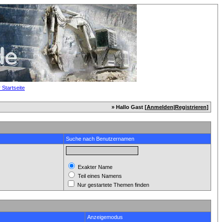
» Hallo Gast [
Anmelden
|
Registrieren
]
Suche nach Benutzernamen
Exakter Name
Teil eines Namens
Nur gestartete Themen finden
Anzeigemodus