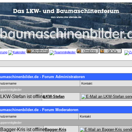
umaschinenbilder.de - Forum Administratoren
nutzername
Kontakt
uppenmitglieder
LKW-Stefan
umaschinenbilder.de - Forum Moderatoren
nutzername
Kontakt
uppenmitglieder
Bagger-Kris