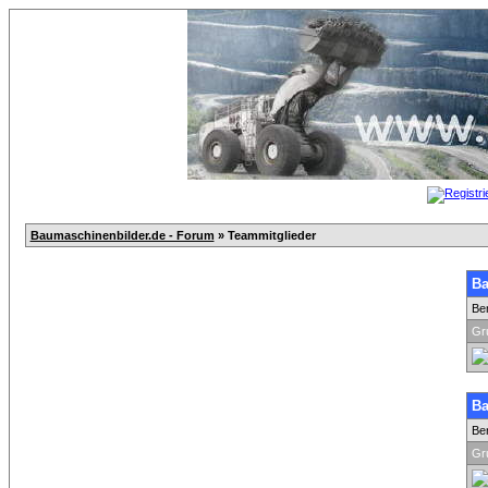
Baumaschinenbilder.de - Forum
» Teammitglieder
Ba
Be
Gr
Ba
Be
Gr