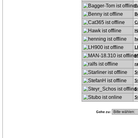
B
B
C
H
h
L
M
ra
S
S
S
S
Gehe zu: