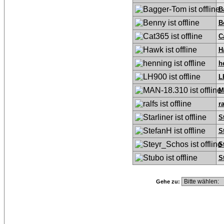
B
B
C
H
h
L
M
ra
S
S
S
S
Gehe zu: