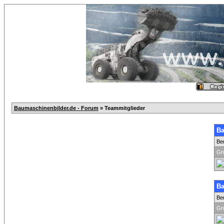
Baumaschinenbilder.de - Forum
» Teammitglieder
Ba
Be
Gr
Ba
Be
Gr