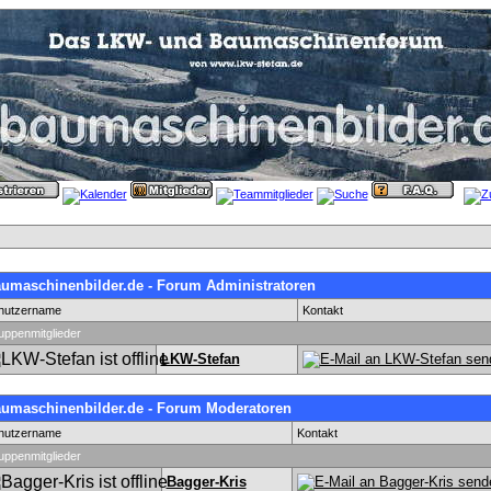
umaschinenbilder.de - Forum Administratoren
nutzername
Kontakt
uppenmitglieder
LKW-Stefan
umaschinenbilder.de - Forum Moderatoren
nutzername
Kontakt
uppenmitglieder
Bagger-Kris