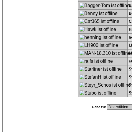
B
B
C
H
h
L
M
ra
S
S
S
S
Gehe zu: