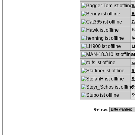
B
B
C
H
h
L
M
ra
S
S
S
S
Gehe zu: