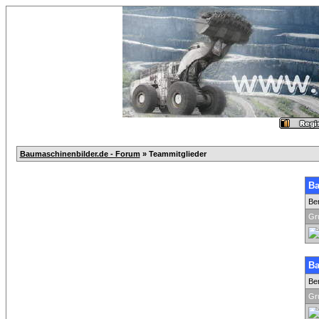
Baumaschinenbilder.de - Forum
» Teammitglieder
Ba
Be
Gr
Ba
Be
Gr