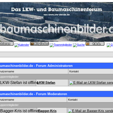
umaschinenbilder.de - Forum Administratoren
nutzername
Kontakt
uppenmitglieder
LKW-Stefan
umaschinenbilder.de - Forum Moderatoren
nutzername
Kontakt
uppenmitglieder
Bagger-Kris