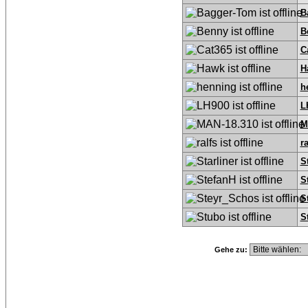
B
B
C
H
h
L
M
ra
S
S
S
S
Gehe zu: