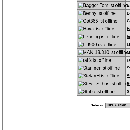
B
B
C
H
h
L
M
ra
S
S
S
S
Gehe zu: