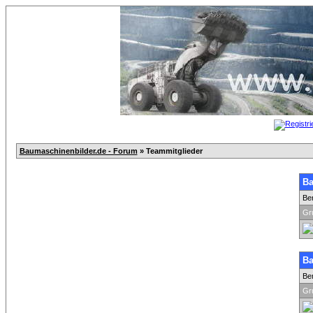
Baumaschinenbilder.de - Forum
» Teammitglieder
Ba
Be
Gr
Ba
Be
Gr