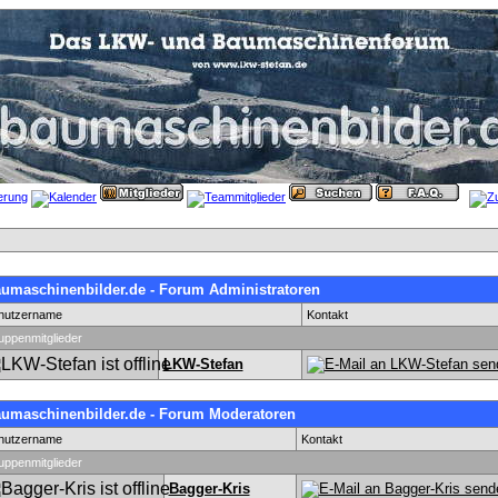
umaschinenbilder.de - Forum Administratoren
nutzername
Kontakt
uppenmitglieder
LKW-Stefan
umaschinenbilder.de - Forum Moderatoren
nutzername
Kontakt
uppenmitglieder
Bagger-Kris