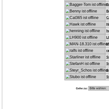
B
B
C
H
h
L
M
ra
S
S
S
S
Gehe zu: