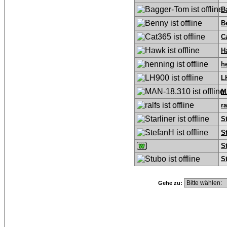
B
B
C
H
h
L
M
ra
St
S
S
S
Gehe zu: