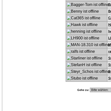
B
B
C
H
h
L
M
ra
S
S
S
S
Gehe zu: