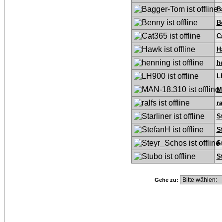
B
B
C
H
h
L
M
ra
S
S
S
S
Gehe zu: